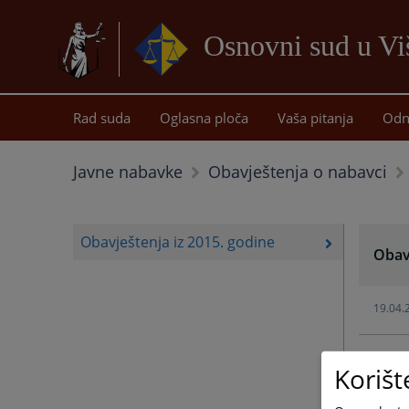
Osnovni sud u Vi
Rad suda
Oglasna ploča
Vaša pitanja
Odn
Javne nabavke
Obavještenja o nabavci
Obavještenja iz 2015. godine
Obavj
19.04.
Korišt