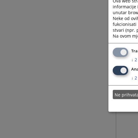
Ova web stra
informacije 
unutar brows
Neke od ovi
fukcionisat
stvari (npr.
Na ovom mjes
Tra
↓
2
Ana
↓
2
Ne prihva