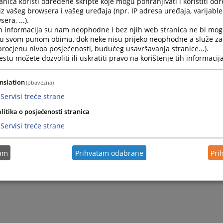
nica koristi određene skripte koje mogu pohranjivati i koristiti od
iz vašeg browsera i vašeg uređaja (npr. IP adresa uređaja, varijable 
era, ...).
h informacija su nam neophodne i bez njih web stranica ne bi mog
i u svom punom obimu, dok neke nisu prijeko neophodne a služe z
 procjenu nivoa posjećenosti, budućeg usavršavanja stranice...).
tu možete dozvoliti ili uskratiti pravo na korištenje tih informacija
nslation
(obavezna)
Servisi treće strane
litika o posjećenosti stranica
Servisi treće strane
tam
Prihvatam odabrane
Pri