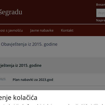
Bosan
šegradu
Idi
na
Napre
sadržaj
osi s javnošću
Javne nabavke
Kontakt
Obavještenja iz 2015. godine
eštenja iz 2015. godine
2023.
Plan nabavki za 2023.god
enje kolačića