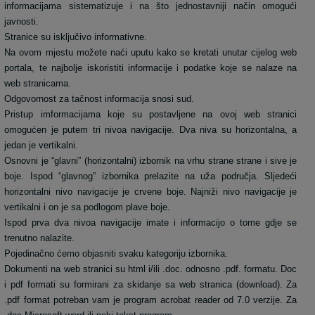
informacijama sistematizuje i na što jednostavniji način omogući
javnosti.
Stranice su isključivo informativne.
Na ovom mjestu možete naći uputu kako se kretati unutar cijelog web
portala, te najbolje iskoristiti informacije i podatke koje se nalaze na
web stranicama.
Odgovornost za tačnost informacija snosi sud.
Pristup imformacijama koje su postavljene na ovoj web stranici
omogućen je putem tri nivoa navigacije. Dva niva su horizontalna, a
jedan je vertikalni.
Osnovni je “glavni” (horizontalni) izbornik na vrhu strane strane i sive je
boje. Ispod “glavnog” izbornika prelazite na uža područja. Sljedeći
horizontalni nivo navigacije je crvene boje. Najniži nivo navigacije je
vertikalni i on je sa podlogom plave boje.
Ispod prva dva nivoa navigacije imate i informacijo o tome gdje se
trenutno nalazite.
Pojedinačno ćemo objasniti svaku kategoriju izbornika.
Dokumenti na web stranici su html i/ili .doc. odnosno .pdf. formatu. Doc
i pdf formati su formirani za skidanje sa web stranica (download). Za
.pdf format potreban vam je program acrobat reader od 7.0 verzije. Za