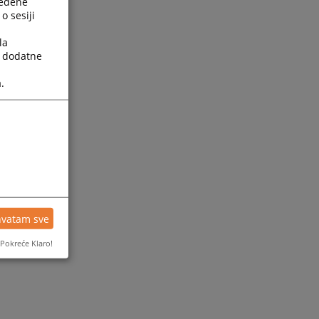
ređene
o sesiji
la
a dodatne
.
ijesti
hvatam sve
Pokreće Klaro!