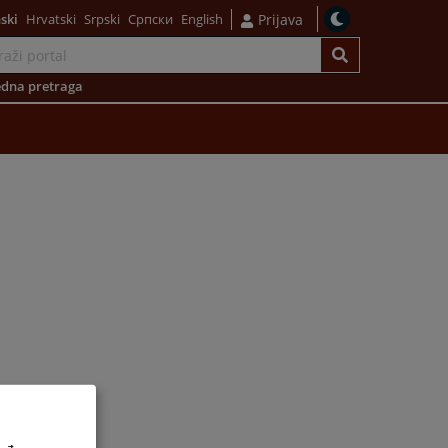
ski
Hrvatski
Srpski
Српски
English
Prijava
dna pretraga