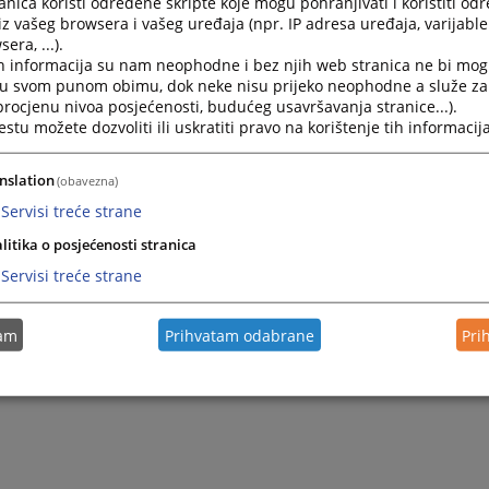
nica koristi određene skripte koje mogu pohranjivati i koristiti od
iz vašeg browsera i vašeg uređaja (npr. IP adresa uređaja, varijable 
era, ...).
h informacija su nam neophodne i bez njih web stranica ne bi mog
i u svom punom obimu, dok neke nisu prijeko neophodne a služe z
 procjenu nivoa posjećenosti, budućeg usavršavanja stranice...).
tu možete dozvoliti ili uskratiti pravo na korištenje tih informacija
nslation
(obavezna)
Servisi treće strane
Trenutno nema v
litika o posjećenosti stranica
Servisi treće strane
tam
Prihvatam odabrane
Pri