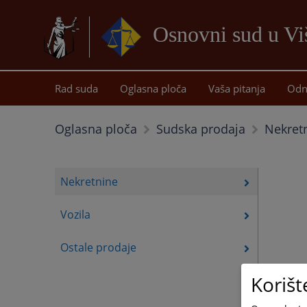
Osnovni sud u Vi
Rad suda
Oglasna ploča
Vaša pitanja
Odn
Nekret
Oglasna ploča
Sudska prodaja
Nekretnine
Vozila
Ostale prodaje
Korišt