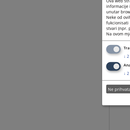
Ova web stra
informacije 
unutar brows
Neke od ovi
fukcionisat
stvari (npr.
Na ovom mjes
Tra
↓
2
Ana
↓
2
Ne prihva