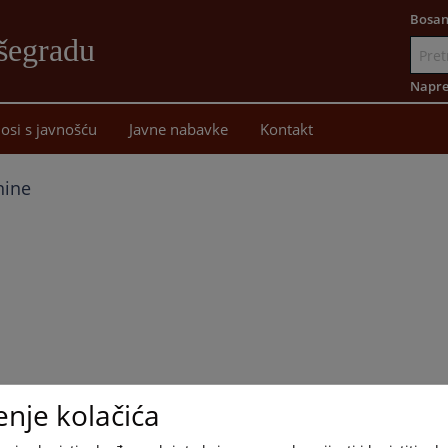
Bosan
šegradu
Idi
na
Napre
sadržaj
osi s javnošću
Javne nabavke
Kontakt
nine
enje kolačića