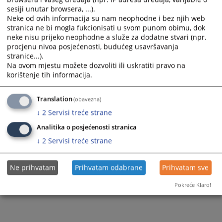
sesiji unutar browsera, ...).
Neke od ovih informacija su nam neophodne i bez njih web
stranica ne bi mogla fukcionisati u svom punom obimu, dok
neke nisu prijeko neophodne a služe za dodatne stvari (npr.
procjenu nivoa posjećenosti, budućeg usavršavanja
stranice...).
Na ovom mjestu možete dozvoliti ili uskratiti pravo na
korištenje tih informacija.
Translation
(obavezna)
↓
2
Servisi treće strane
Analitika o posjećenosti stranica
↓
2
Servisi treće strane
Ne prihvatam
Prihvatam odabrane
Prihvatam sve
Pokreće Klaro!