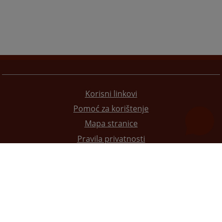
Korisni linkovi
Pomoć za korištenje
Mapa stranice
Pravila privatnosti
Redizajn web stranice je finansirala Evropska unija. Za njen sadržaj isključivo je odgovorno
Visoko sudsko i tužilačko vijeće BiH i ona ne odražava nužno stavove Evropske unije.