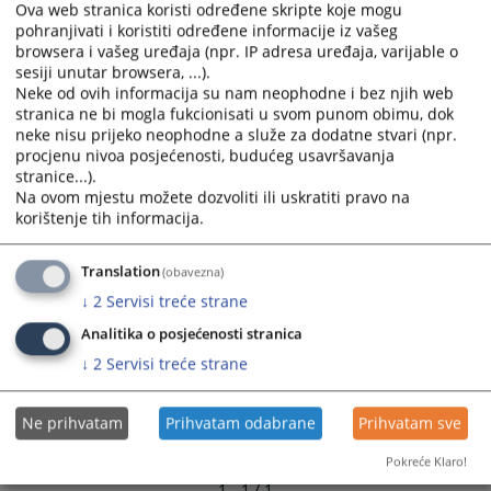
Ova web stranica koristi određene skripte koje mogu
pohranjivati i koristiti određene informacije iz vašeg
browsera i vašeg uređaja (npr. IP adresa uređaja, varijable o
sesiji unutar browsera, ...).
Neke od ovih informacija su nam neophodne i bez njih web
stranica ne bi mogla fukcionisati u svom punom obimu, dok
neke nisu prijeko neophodne a služe za dodatne stvari (npr.
procjenu nivoa posjećenosti, budućeg usavršavanja
stranice...).
Na ovom mjestu možete dozvoliti ili uskratiti pravo na
korištenje tih informacija.
Translation
(obavezna)
↓
2
Servisi treće strane
Analitika o posjećenosti stranica
↓
2
Servisi treće strane
Ne prihvatam
Prihvatam odabrane
Prihvatam sve
Pokreće Klaro!
1 - 1 / 1