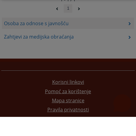
1
Osoba za odnose s javnošću
Zahtjevi za medijska obraćanja
Korisni linkovi
Pomoć za korištenje
Mapa stranice
Pravila privatnosti