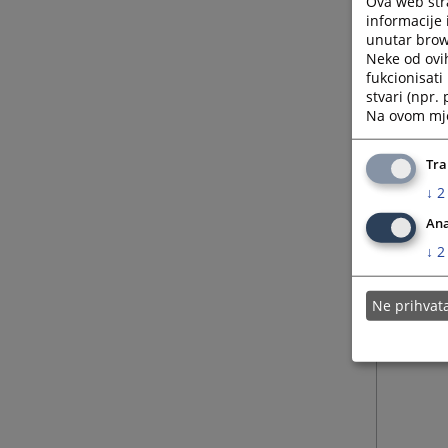
Ova web stra
informacije 
unutar brows
Neke od ovi
fukcionisat
stvari (npr.
Na ovom mjes
Tra
↓
2
Ana
↓
2
Ne prihva