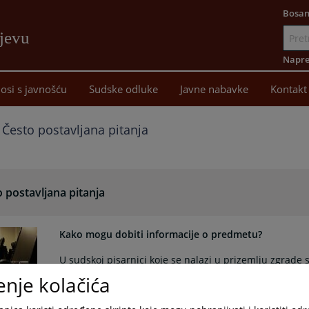
Bosan
ajevu
Idi
na
Napre
sadržaj
osi s javnošću
Sudske odluke
Javne nabavke
Kontakt
Često postavljana pitanja
 postavljana pitanja
Kako mogu dobiti informacije o predmetu?
U sudskoj pisarnici koje se nalazi u prizemlju zgrade
pristup CMS aplikaciji i registru ostalih predmeta koj
enje kolačića