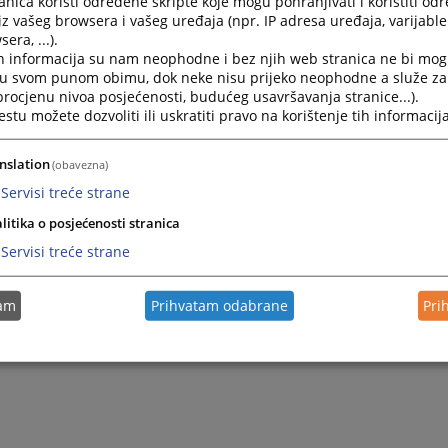
nica koristi određene skripte koje mogu pohranjivati i koristiti od
iz vašeg browsera i vašeg uređaja (npr. IP adresa uređaja, varijable 
era, ...).
h informacija su nam neophodne i bez njih web stranica ne bi mog
i u svom punom obimu, dok neke nisu prijeko neophodne a služe z
 procjenu nivoa posjećenosti, budućeg usavršavanja stranice...).
tu možete dozvoliti ili uskratiti pravo na korištenje tih informacija
nslation
(obavezna)
Servisi treće strane
litika o posjećenosti stranica
Servisi treće strane
tam
Prihvatam odabrane
Pri