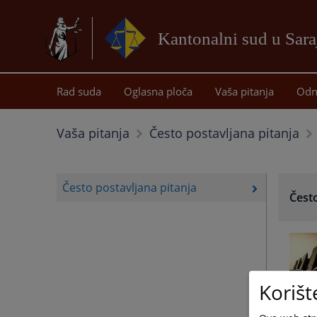
Kantonalni sud u Sar
Rad suda
Oglasna ploča
Vaša pitanja
Odn
Vaša pitanja
Često postavljana pitanja
Često postavljana pitanja
Često
Korišt