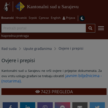
Kantonalni sud u Sarajevu
Bosanski
Hrvatski
Srpski
Српски
English
Prijava
Napredna pretraga
Ovjere i prepisi
Rad suda
Upute građanima
Ovjere i prepisi
Kantonalni sud u Sarajevu ne vrši ovjere i prijepise dokumenata. Za
i
javnim bilježnicima -
ovu vrstu usluga građani se trebaju obratit
(notarima).
7423
PREGLEDA