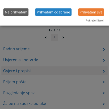
Ne prihvatam
Prihvatam odabrane
Prihvatam sve
Pokreće Klaro!
1 - 1 / 1
1
Radno vrijeme
Uvjerenja i potvrde
Ovjere i prepisi
Prijem pošte
Razgledanje spisa
Žalbe na sudske odluke