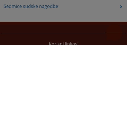
Sedmice sudske nagodbe
Korisni linkovi
Pomoć za korištenje
Mapa stranice
Pravila privatnosti
Redizajn web stranice je finansirala Evropska unija. Za njen sadržaj isključivo je odgovorno
Visoko sudsko i tužilačko vijeće BiH i ona ne odražava nužno stavove Evropske unije.