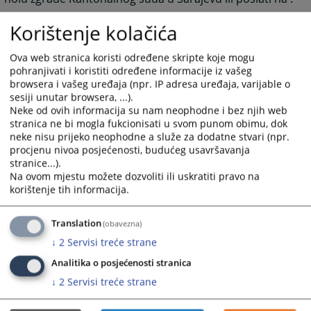
e-mail
ksud-sarajevo@pravosudje.ba
Korištenje kolačića
Ova web stranica koristi određene skripte koje mogu
9404
PREGLEDA
pohranjivati i koristiti određene informacije iz vašeg
browsera i vašeg uređaja (npr. IP adresa uređaja, varijable o
sesiji unutar browsera, ...).
Neke od ovih informacija su nam neophodne i bez njih web
stranica ne bi mogla fukcionisati u svom punom obimu, dok
neke nisu prijeko neophodne a služe za dodatne stvari (npr.
procjenu nivoa posjećenosti, budućeg usavršavanja
stranice...).
Na ovom mjestu možete dozvoliti ili uskratiti pravo na
korištenje tih informacija.
Translation
(obavezna)
↓
2
Servisi treće strane
Analitika o posjećenosti stranica
↓
2
Servisi treće strane