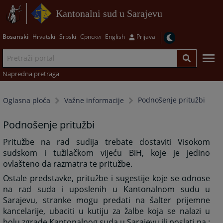
Kantonalni sud u Sarajevu
Bosanski
Hrvatski
Srpski
Српски
English
Prijava
Napredna pretraga
Podnošenje pritužbi
Oglasna ploča
Važne informacije
Podnošenje pritužbi
Pritužbe na rad sudija trebate dostaviti Visokom
sudskom i tužilačkom vijeću BiH, koje je jedino
ovlašteno da razmatra te pritužbe.
Ostale predstavke, pritužbe i sugestije koje se odnose
na rad suda i uposlenih u Kantonalnom sudu u
Sarajevu, stranke mogu predati na šalter prijemne
kancelarije, ubaciti u kutiju za žalbe koja se nalazi u
holu zgrade Kantonalnog suda u Sarajevu ili poslati na :