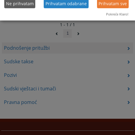
Ne prihvatam
Prihvatam odabrane
Prihvatam sve
Pokreće Klaro!
1 - 1 / 1
1
Podnošenje pritužbi
Sudske takse
Pozivi
Sudski vještaci i tumači
Pravna pomoć