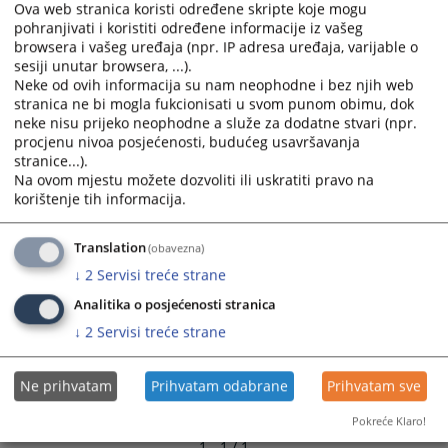
Ova web stranica koristi određene skripte koje mogu
pohranjivati i koristiti određene informacije iz vašeg
1302
PREGLEDA
browsera i vašeg uređaja (npr. IP adresa uređaja, varijable o
sesiji unutar browsera, ...).
Neke od ovih informacija su nam neophodne i bez njih web
stranica ne bi mogla fukcionisati u svom punom obimu, dok
neke nisu prijeko neophodne a služe za dodatne stvari (npr.
procjenu nivoa posjećenosti, budućeg usavršavanja
stranice...).
Na ovom mjestu možete dozvoliti ili uskratiti pravo na
korištenje tih informacija.
Translation
(obavezna)
↓
2
Servisi treće strane
Analitika o posjećenosti stranica
↓
2
Servisi treće strane
Ne prihvatam
Prihvatam odabrane
Prihvatam sve
Pokreće Klaro!
1 - 1 / 1