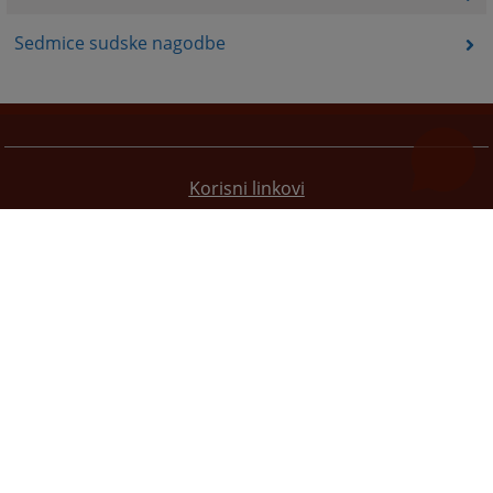
Sedmice sudske nagodbe
Korisni linkovi
Pomoć za korištenje
Mapa stranice
Pravila privatnosti
Redizajn web stranice je finansirala Evropska unija. Za njen sadržaj isključivo je odgovorno
Visoko sudsko i tužilačko vijeće BiH i ona ne odražava nužno stavove Evropske unije.