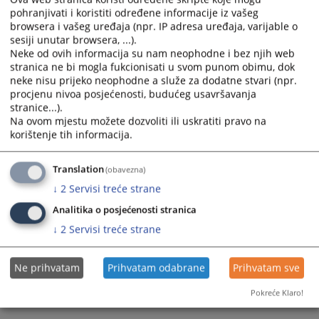
pohranjivati i koristiti određene informacije iz vašeg
browsera i vašeg uređaja (npr. IP adresa uređaja, varijable o
Prateći dokumenti
sesiji unutar browsera, ...).
Neke od ovih informacija su nam neophodne i bez njih web
Izvještaj o radu Kantonalnog suda u Sarajevu za 2020.
stranica ne bi mogla fukcionisati u svom punom obimu, dok
godinu
neke nisu prijeko neophodne a služe za dodatne stvari (npr.
procjenu nivoa posjećenosti, budućeg usavršavanja
stranice...).
Na ovom mjestu možete dozvoliti ili uskratiti pravo na
474
PREGLEDA
korištenje tih informacija.
Translation
(obavezna)
↓
2
Servisi treće strane
Analitika o posjećenosti stranica
↓
2
Servisi treće strane
Ne prihvatam
Prihvatam odabrane
Prihvatam sve
Pokreće Klaro!