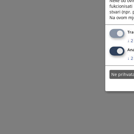
Neke od ovi
fukcionisat
stvari (npr.
Na ovom mjes
Tra
↓
2
Ana
↓
2
Ne prihva