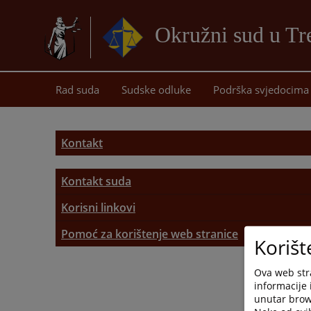
Okružni sud u Tr
Rad suda
Sudske odluke
Podrška svjedocima
Kontakt
Kontakt suda
Kontakt suda
Korisni linkovi
Korisni linkovi
Pomoć za korištenje web stranice
Adresar pravosudnih institucija
Korišt
Pomoć za korištenje web stranice
Ova web stra
informacije 
Mapa stranice
unutar brows