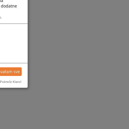
la
a dodatne
.
hvatam sve
Pokreće Klaro!