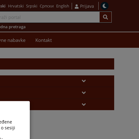
ski
Hrvatski
Srpski
Српски
English
Prijava
dna pretraga
vne nabavke
Kontakt
ređene
o sesiji