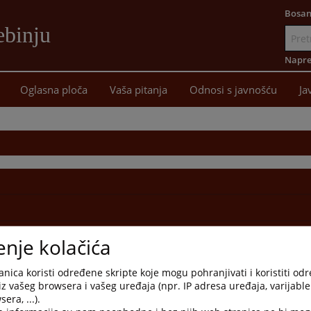
Bosan
ebinju
Idi
na
Napre
sadržaj
Oglasna ploča
Vaša pitanja
Odnosi s javnošću
Ja
enje kolačića
nica koristi određene skripte koje mogu pohranjivati i koristiti od
iz vašeg browsera i vašeg uređaja (npr. IP adresa uređaja, varijable 
era, ...).