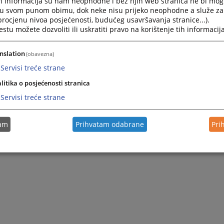
h informacija su nam neophodne i bez njih web stranica ne bi mog
i u svom punom obimu, dok neke nisu prijeko neophodne a služe z
 procjenu nivoa posjećenosti, budućeg usavršavanja stranice...).
tu možete dozvoliti ili uskratiti pravo na korištenje tih informacija
nslation
(obavezna)
Servisi treće strane
litika o posjećenosti stranica
Servisi treće strane
tam
Prihvatam odabrane
Pri