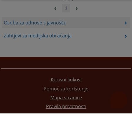
1
Osoba za odnose s javnošću
Zahtjevi za medijska obraćanja
Korisni linkovi
Pomoć za korištenje
Mapa stranice
Pravila privatnosti