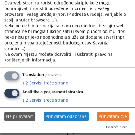
Ova web stranica koristi određene skripte koje mogu
pohranjivati i koristiti određene informacije iz vašeg
browsera i vašeg uređaja (npr. IP adresa uređaja, varijable o
sesiji unutar browsera, ...).
Neke od ovih informacija su nam neophodne i bez njih web
stranica ne bi mogla fukcionisati u svom punom obimu, dok
neke nisu prijeko neophodne a služe za dodatne stvari (npr.
procjenu nivoa posjećenosti, budućeg usavršavanja
stranice...).
Na ovom mjestu možete dozvoliti ili uskratiti pravo na
korištenje tih informacija.
Translation
(obavezna)
↓
2
Servisi treće strane
Analitika o posjećenosti stranica
↓
2
Servisi treće strane
Ne prihvatam
Prihvatam odabrane
Prihvatam sve
Pokreće Klaro!
1 - 1 / 1