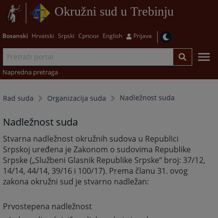
Okružni sud u Trebinju
Bosanski
Hrvatski
Srpski
Српски
English
Prijava
Napredna pretraga
Nadležnost suda
Rad suda
Organizacija suda
Nadležnost suda
Stvarna nadležnost okružnih sudova u Republici
Srpskoj uređena je Zakonom o sudovima Republike
Srpske („Službeni Glasnik Republike Srpske“ broj: 37/12,
14/14, 44/14, 39/16 i 100/17). Prema članu 31. ovog
zakona okružni sud je stvarno nadležan:
Prvostepena nadležnost