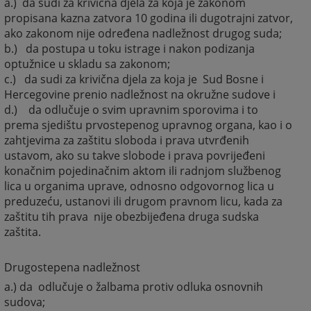
a.) da sudi za krivična djela za koja je zakonom
propisana kazna zatvora 10 godina ili dugotrajni zatvor,
ako zakonom nije određena nadležnost drugog suda;
b.) da postupa u toku istrage i nakon podizanja
optužnice u skladu sa zakonom;
c.) da sudi za krivična djela za koja je Sud Bosne i
Hercegovine prenio nadležnost na okružne sudove i
d.) da odlučuje o svim upravnim sporovima i to
prema sjedištu prvostepenog upravnog organa, kao i o
zahtjevima za zaštitu sloboda i prava utvrđenih
ustavom, ako su takve slobode i prava povrijeđeni
konačnim pojedinačnim aktom ili radnjom službenog
lica u organima uprave, odnosno odgovornog lica u
preduzeću, ustanovi ili drugom pravnom licu, kada za
zaštitu tih prava nije obezbijeđena druga sudska
zaštita.
Drugostepena nadležnost
a.) da odlučuje o žalbama protiv odluka osnovnih
sudova;