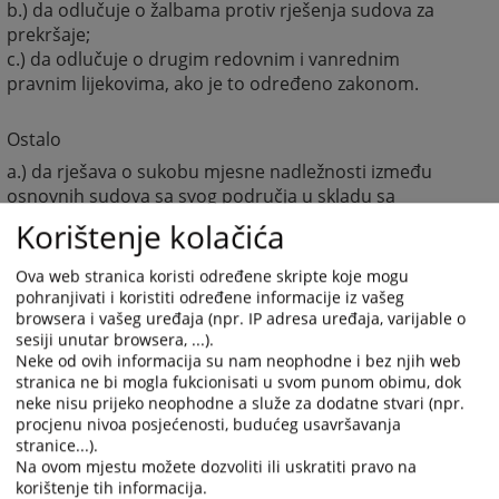
b.) da odlučuje o žalbama protiv rješenja sudova za
prekršaje;
c.) da odlučuje o drugim redovnim i vanrednim
pravnim lijekovima, ako je to određeno zakonom.
Ostalo
a.) da rješava o sukobu mjesne nadležnosti između
osnovnih sudova sa svog područja u skladu sa
zakonom;
Korištenje kolačića
b.) da odlučuje o prenosu mjesne nadležnosti sa
jednog osnovnog suda na drugi osnovni sud na svom
Ova web stranica koristi određene skripte koje mogu
području;
pohranjivati i koristiti određene informacije iz vašeg
c.) da odlučuje o brisanju osude i prestanku mjera
browsera i vašeg uređaja (npr. IP adresa uređaja, varijable o
sesiji unutar browsera, ...).
bezbjednosti i pravnih posljedica osude, na osnovu
Neke od ovih informacija su nam neophodne i bez njih web
sudske odluke;
stranica ne bi mogla fukcionisati u svom punom obimu, dok
d.) da postupa po molbama za pomilovanje u skladu sa
neke nisu prijeko neophodne a služe za dodatne stvari (npr.
zakonom;
procjenu nivoa posjećenosti, budućeg usavršavanja
e.) da rješava o priznanju odluka stranih sudova,
stranice...).
stranih trgovačkih sudova i stranih arbitraža;
Na ovom mjestu možete dozvoliti ili uskratiti pravo na
korištenje tih informacija.
f.) da pruža međunarodnu pravnu pomoć u krivičnim