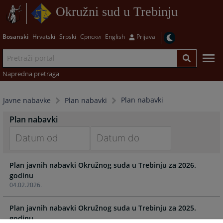
Okružni sud u Trebinju
Bosanski
Hrvatski
Srpski
Српски
English
Prijava
Napredna pretraga
Plan nabavki
Javne nabavke
Plan nabavki
Plan nabavki
Navigate
Navigate
Plan javnih nabavki Okružnog suda u Trebinju za 2026.
forward
forward
godinu
to
to
04.02.2026.
interact
interact
with
with
Plan javnih nabavki Okružnog suda u Trebinju za 2025.
the
the
godinu
calendar
calendar