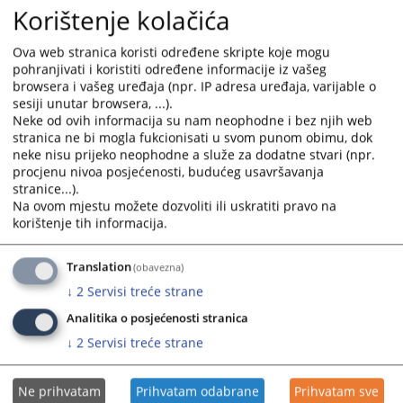
Korištenje kolačića
and
and
select
select
Plan javnih nabavki Okružnog suda u Trebinju za 2024.
Ova web stranica koristi određene skripte koje mogu
godinu
a
a
pohranjivati i koristiti određene informacije iz vašeg
23.01.2024.
date.
date.
browsera i vašeg uređaja (npr. IP adresa uređaja, varijable o
Press
Press
sesiji unutar browsera, ...).
Plan javnih nabavki Okružnog suda u Trebinju za 2023.
the
the
Neke od ovih informacija su nam neophodne i bez njih web
godinu
question
question
stranica ne bi mogla fukcionisati u svom punom obimu, dok
10.02.2023.
mark
mark
neke nisu prijeko neophodne a služe za dodatne stvari (npr.
procjenu nivoa posjećenosti, budućeg usavršavanja
key
key
stranice...).
Izmjene i dopune Plana javnih nabavki Okružnog suda u
to
to
Na ovom mjestu možete dozvoliti ili uskratiti pravo na
Trebinju za 2022. godinu
get
get
korištenje tih informacija.
12.04.2022.
the
the
keyboard
keyboard
Translation
Plan javnih nabavki Okružnog suda u Trebinju za 2022.
(obavezna)
shortcuts
shortcuts
godinu
↓
2
Servisi treće strane
for
for
20.01.2022.
changing
changing
Analitika o posjećenosti stranica
dates.
dates.
↓
2
Servisi treće strane
Ne prihvatam
Prihvatam odabrane
Prihvatam sve