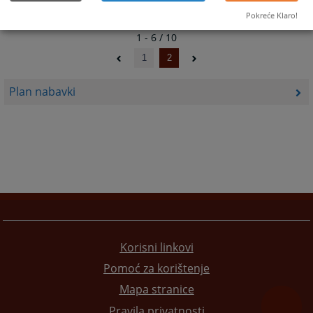
Pokreće Klaro!
1 - 6 / 10
1
2
Plan nabavki
Korisni linkovi
Pomoć za korištenje
Mapa stranice
Pravila privatnosti