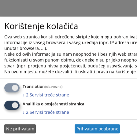
Korištenje kolačića
Ova web stranica koristi određene skripte koje mogu pohranjivati
informacije iz vašeg browsera i vašeg uređaja (npr. IP adresa uređ
unutar browsera, ...).
Neke od ovih informacija su nam neophodne i bez njih web stra
1 - 1 / 1
fukcionisati u svom punom obimu, dok neke nisu prijeko neopho
stvari (npr. procjenu nivoa posjećenosti, budućeg usavršavanja st
1
Na ovom mjestu možete dozvoliti ili uskratiti pravo na korištenje 
Radno vrijeme
Translation
(obavezna)
Uvjerenja i potvrde
↓
2
Servisi treće strane
Analitika o posjećenosti stranica
Ovjere i prepisi
↓
2
Servisi treće strane
Prijem pošte
Ne prihvatam
Prihvatam odabrane
Razgledanje spisa