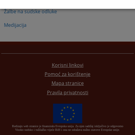
Žalbe na sudske odluke
Medijacija
Korisni linkovi
Pomoć za korištenje
Mapa stranice
Pravila privatnosti
Redizajn web stranice je finansirala Evropska unija. Za njen sadržaj isključivo je odgovorno
Visoko sudsko i tužilačko vijeće BiH i ona ne odražava nužno stavove Evropske unije.