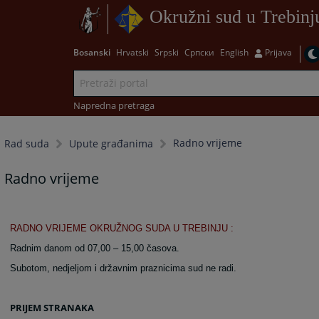
Okružni sud u Trebinj
Bosanski
Hrvatski
Srpski
Српски
English
Prijava
Napredna pretraga
Radno vrijeme
Rad suda
Upute građanima
Radno vrijeme
RADNO VRIJEME OKRUŽNOG SUDA U TREBINJU :
Radnim danom od 07,00 – 15,00 časova.
Subotom, nedjeljom i državnim praznicima sud ne radi.
PRIJEM STRANAKA