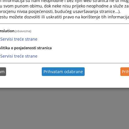
h informacija su nam neophodne i bez njih web stranica ne bi mog
i u svom punom obimu, dok neke nisu prijeko neophodne a služe z
 procjenu nivoa posjećenosti, budućeg usavršavanja stranice...).
tu možete dozvoliti ili uskratiti pravo na korištenje tih informacija
nslation
(obavezna)
Servisi treće strane
litika o posjećenosti stranica
Servisi treće strane
tam
Prihvatam odabrane
Pri