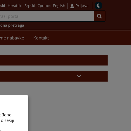
ski
Hrvatski
Srpski
Српски
English
Prijava
dna pretraga
vne nabavke
Kontakt
ređene
o sesiji