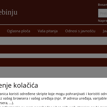
Bosan
ebinju
Idi
na
Napre
sadržaj
Oglasna ploča
Vaša pitanja
Odnosi s javnošću
Ja
enje kolačića
nica koristi određene skripte koje mogu pohranjivati i koristiti od
iz vašeg browsera i vašeg uređaja (npr. IP adresa uređaja, varijable 
era, ...).