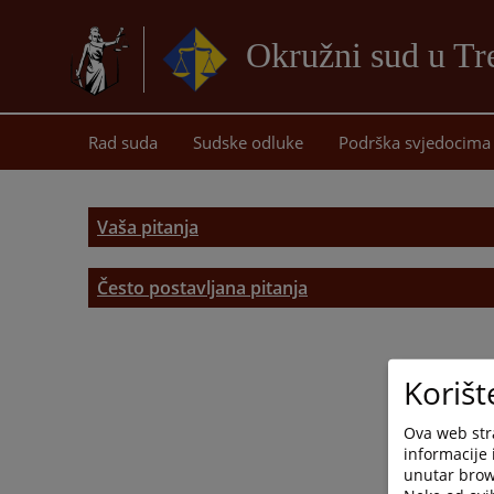
Okružni sud u Tr
Rad suda
Sudske odluke
Podrška svjedocima
Vaša pitanja
Često postavljana pitanja
Često postavljana pitanja
Korišt
Ova web stra
informacije 
unutar brows