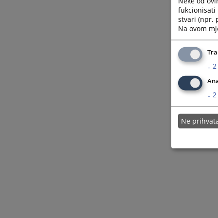
Neke od ovi
fukcionisat
stvari (npr.
Na ovom mjes
Tra
↓
2
Ana
↓
2
Ne prihva