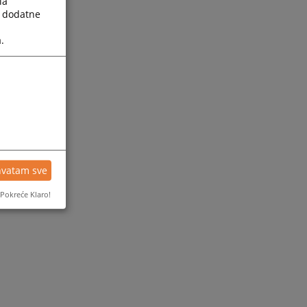
la
a dodatne
.
hvatam sve
Pokreće Klaro!