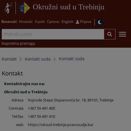
Okružni sud u Trebinju
Bosanski
Hrvatski
Srpski
Српски
English
Prijava
Napredna pretraga
Kontakt suda
Kontakt
Kontakt suda
Kontakt
Kontaktirajte nas na:
Okružni sud u Trebinju
Adresa
Vojvode Stepe Stepanovića br. 18, 89101, Trebinje
Centrala
+387 59 491 400
Tel/fax
+387 59 491 410
web
https://oksud-trebinje.pravosudje.ba
/