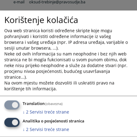
e-mail
oksud-trebinje@pravosudje.ba
Korištenje kolačića
ili za sve zaposlene u sudu:
ime.prezime@pravosudje.ba
npr. marko.maric@pravosudje.ba
Ova web stranica koristi određene skripte koje mogu
Centar za podršku svjedocima
pohranjivati i koristiti određene informacije iz vašeg
browsera i vašeg uređaja (npr. IP adresa uređaja, varijable o
tel
+387 59 491 413
sesiji unutar browsera, ...).
e-mail
podrska-svjedocima.tb@pravosudje.ba
Neke od ovih informacija su nam neophodne i bez njih web
stranica ne bi mogla fukcionisati u svom punom obimu, dok
neke nisu prijeko neophodne a služe za dodatne stvari (npr.
procjenu nivoa posjećenosti, budućeg usavršavanja
stranice...).
6702
PREGLEDA
Na ovom mjestu možete dozvoliti ili uskratiti pravo na
korištenje tih informacija.
Translation
(obavezna)
↓
2
Servisi treće strane
Analitika o posjećenosti stranica
↓
2
Servisi treće strane