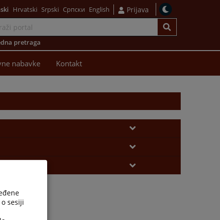
ski
Hrvatski
Srpski
Српски
English
Prijava
dna pretraga
vne nabavke
Kontakt
ređene
o sesiji