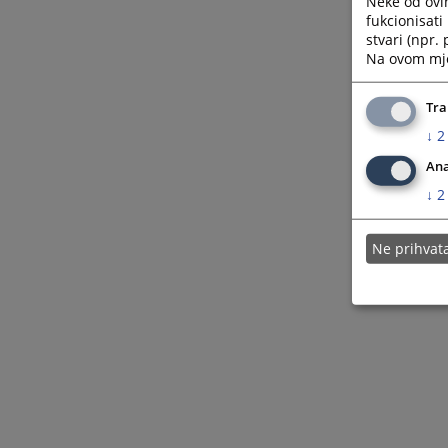
Neke od ovi
Pravna pomoć
fukcionisat
stvari (npr.
Na ovom mjes
Tra
↓
2
Ana
↓
2
Ne prihva