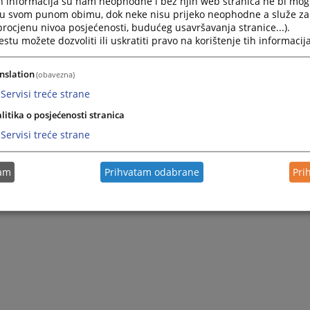
h informacija su nam neophodne i bez njih web stranica ne bi mog
i u svom punom obimu, dok neke nisu prijeko neophodne a služe z
 procjenu nivoa posjećenosti, budućeg usavršavanja stranice...).
tu možete dozvoliti ili uskratiti pravo na korištenje tih informacija
nslation
(obavezna)
Servisi treće strane
litika o posjećenosti stranica
Servisi treće strane
tam
Prihvatam odabrane
Pri