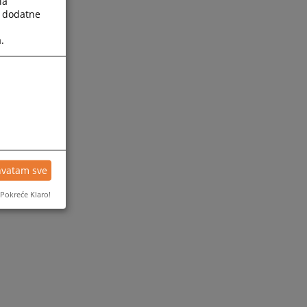
la
a dodatne
.
hvatam sve
Pokreće Klaro!