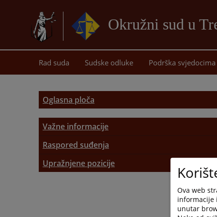
Okružni sud u Tr
Rad suda
Sudske odluke
Podrška svjedocima
Oglasna ploča
Važne informacije
Podnošenje pritužbi
Raspored suđenja
Raspored suđenja
Upražnjene pozicije
Sudske takse
Korišt
Opće informacije
Pozivi
Ova web stra
informacije 
Objavljene pozicije
Sudski vještaci i tumači
unutar brows