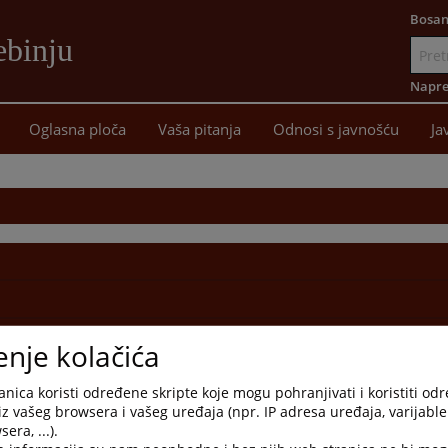
Bosan
ebinju
Idi
na
Napre
sadržaj
Oglasna ploča
Vaša pitanja
Odnosi s javnošću
Ja
enje kolačića
nica koristi određene skripte koje mogu pohranjivati i koristiti od
iz vašeg browsera i vašeg uređaja (npr. IP adresa uređaja, varijable 
era, ...).