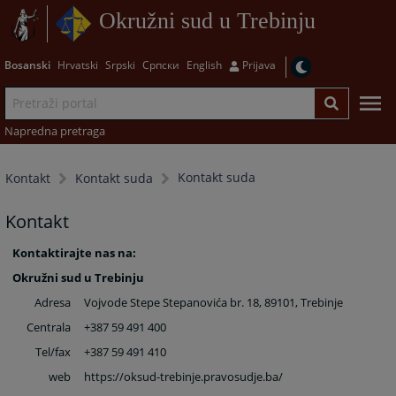
Okružni sud u Trebinju
Bosanski
Hrvatski
Srpski
Српски
English
Prijava
Napredna pretraga
Kontakt suda
Kontakt
Kontakt suda
Kontakt
Kontaktirajte nas na:
Okružni sud u Trebinju
Adresa
Vojvode Stepe Stepanovića br. 18, 89101, Trebinje
Centrala
+387 59 491 400
Tel/fax
+387 59 491 410
web
https://oksud-trebinje.pravosudje.ba
/