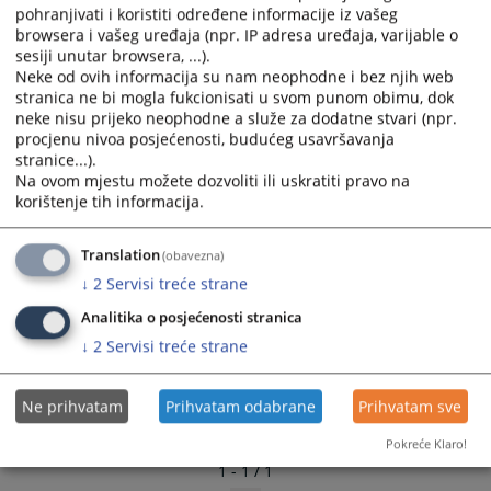
16.02.2011.
pohranjivati i koristiti određene informacije iz vašeg
and
and
browsera i vašeg uređaja (npr. IP adresa uređaja, varijable o
select
select
sesiji unutar browsera, ...).
a
a
Neke od ovih informacija su nam neophodne i bez njih web
date.
date.
stranica ne bi mogla fukcionisati u svom punom obimu, dok
Press
Press
neke nisu prijeko neophodne a služe za dodatne stvari (npr.
the
the
procjenu nivoa posjećenosti, budućeg usavršavanja
stranice...).
question
question
Na ovom mjestu možete dozvoliti ili uskratiti pravo na
mark
mark
korištenje tih informacija.
key
key
to
to
Translation
(obavezna)
get
get
the
the
↓
2
Servisi treće strane
keyboard
keyboard
Analitika o posjećenosti stranica
shortcuts
shortcuts
↓
2
Servisi treće strane
for
for
changing
changing
dates.
dates.
Ne prihvatam
Prihvatam odabrane
Prihvatam sve
Pokreće Klaro!
1 - 1 / 1