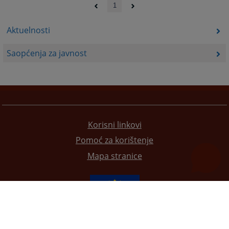
1
Aktuelnosti
Saopćenja za javnost
Korisni linkovi
Pomoć za korištenje
Mapa stranice
Redizajn web stranice je finansirala Evropska unija. Za njen sadržaj isključivo je odgovorno
Visoko sudsko i tužilačko vijeće BiH i ona ne odražava nužno stavove Evropske unije.