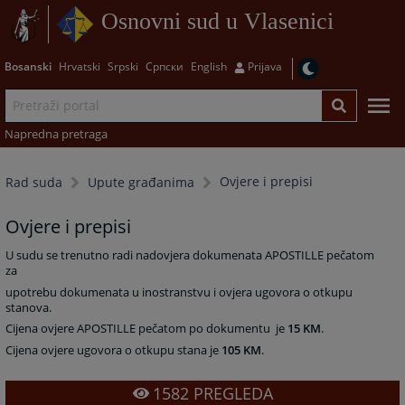
Osnovni sud u Vlasenici
Bosanski
Hrvatski
Srpski
Српски
English
Prijava
Napredna pretraga
Ovjere i prepisi
Rad suda
Upute građanima
Ovjere i prepisi
U sudu se trenutno radi nadovjera dokumenata APOSTILLE pečatom
za
upotrebu dokumenata u inostranstvu i ovjera ugovora o otkupu
stanova.
Cijena ovjere APOSTILLE pečatom po dokumentu
je
15 KM
.
Cijena ovjere ugovora o otkupu stana je
105 KM
.
1582
PREGLEDA