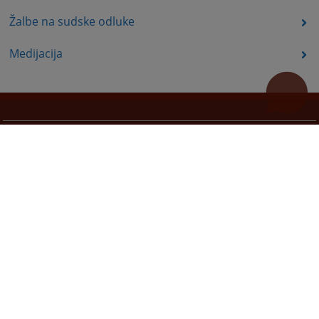
Žalbe na sudske odluke
Medijacija
Korisni linkovi
Pomoć za korištenje
Mapa stranice
Redizajn web stranice je finansirala Evropska unija. Za njen sadržaj isključivo je odgovorno
Visoko sudsko i tužilačko vijeće BiH i ona ne odražava nužno stavove Evropske unije.