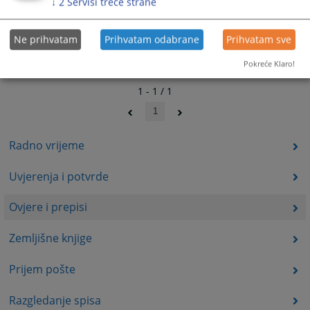
↓
2
Servisi treće strane
Ne prihvatam
Prihvatam odabrane
Prihvatam sve
Pokreće Klaro!
1 - 1 / 1
1
Radno vrijeme
Uvjerenja i potvrde
Ovjere i prepisi
Zemljišne knjige
Prijem pošte
Razgledanje spisa