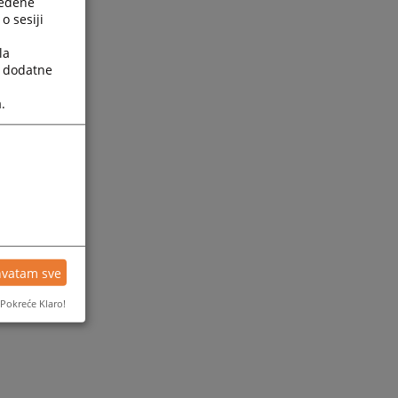
ređene
o sesiji
la
a dodatne
.
ijesti
hvatam sve
Pokreće Klaro!