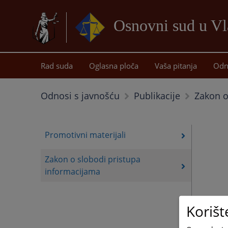
Osnovni sud u Vl
Rad suda
Oglasna ploča
Vaša pitanja
Odn
Zakon o
Odnosi s javnošću
Publikacije
Promotivni materijali
Zakon o slobodi pristupa
informacijama
Korišt