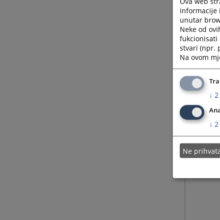
Ova web stra
informacije 
unutar brows
Neke od ovi
fukcionisat
stvari (npr.
Na ovom mjes
Tra
↓
2
Ana
↓
2
Ne prihva