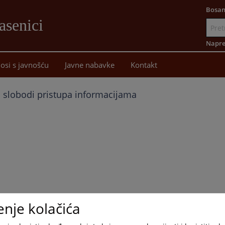
Bosan
asenici
Idi
na
Napre
sadržaj
osi s javnošću
Javne nabavke
Kontakt
 slobodi pristupa informacijama
enje kolačića