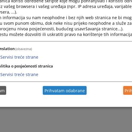
nica koristi određene skripte koje mogu pohranjivati i koristiti od
iz vašeg browsera i vašeg uređaja (npr. IP adresa uređaja, varijable 
era, ...).
h informacija su nam neophodne i bez njih web stranica ne bi mog
i u svom punom obimu, dok neke nisu prijeko neophodne a služe z
 procjenu nivoa posjećenosti, budućeg usavršavanja stranice...).
tu možete dozvoliti ili uskratiti pravo na korištenje tih informacija
nslation
(obavezna)
Servisi treće strane
Trenutno nema v
litika o posjećenosti stranica
Servisi treće strane
tam
Prihvatam odabrane
Pri