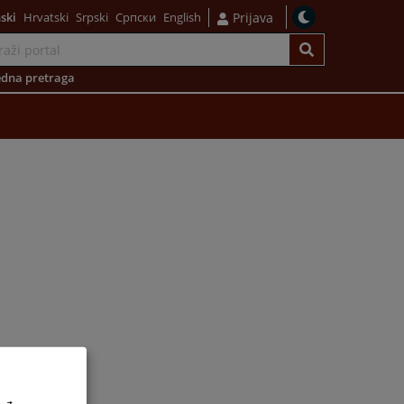
ski
Hrvatski
Srpski
Српски
English
Prijava
dna pretraga