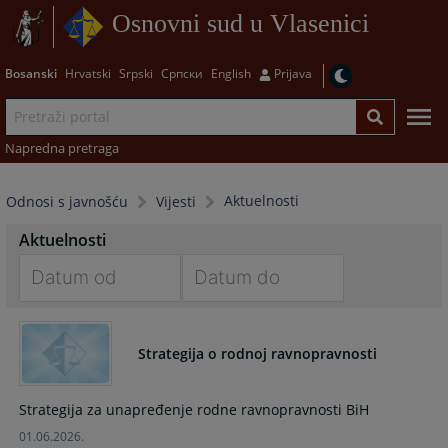
Osnovni sud u Vlasenici
Bosanski
Hrvatski
Srpski
Српски
English
Prijava
Napredna pretraga
Aktuelnosti
Odnosi s javnošću
Vijesti
Aktuelnosti
Navigate
Navigate
forward
forward
Strategija o rodnoj ravnopravnosti
to
to
interact
interact
with
with
Strategija za unapređenje rodne ravnopravnosti BiH
the
the
01.06.2026.
calendar
calendar