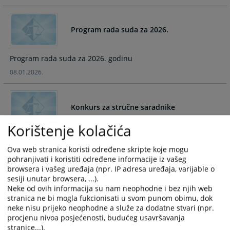
and
and
select
select
Program rada suda za 2026.
a
a
date.
date.
Press
Press
Program rada suda za 2026. godinu
the
the
08.01.2026.
question
question
mark
mark
key
key
Konkurs za stručne saradnike
to
to
get
get
Korištenje kolačića
the
the
Osnovni sud u Vlasenici raspisuje konkurs za stručne
keyboard
keyboard
saradnike.
Ova web stranica koristi određene skripte koje mogu
shortcuts
shortcuts
pohranjivati i koristiti određene informacije iz vašeg
25.12.2024.
for
for
browsera i vašeg uređaja (npr. IP adresa uređaja, varijable o
changing
changing
sesiji unutar browsera, ...).
Neke od ovih informacija su nam neophodne i bez njih web
dates.
dates.
Zaključak o neuspjelom javnom oglasu
stranica ne bi mogla fukcionisati u svom punom obimu, dok
neke nisu prijeko neophodne a služe za dodatne stvari (npr.
procjenu nivoa posjećenosti, budućeg usavršavanja
Oglašava se neuspjelim Javni oglas.
stranice...).