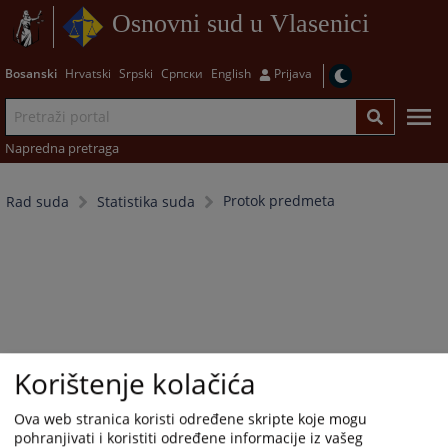
Osnovni sud u Vlasenici
Bosanski
Hrvatski
Srpski
Српски
English
Prijava
Napredna pretraga
Protok predmeta
Rad suda
Statistika suda
Korištenje kolačića
Ova web stranica koristi određene skripte koje mogu
pohranjivati i koristiti određene informacije iz vašeg