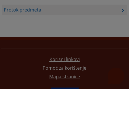
Protok predmeta
Korisni linkovi
Pomoć za korištenje
Mapa stranice
Redizajn web stranice je finansirala Evropska unija. Za njen sadržaj isključivo je odgovorno
Visoko sudsko i tužilačko vijeće BiH i ona ne odražava nužno stavove Evropske unije.