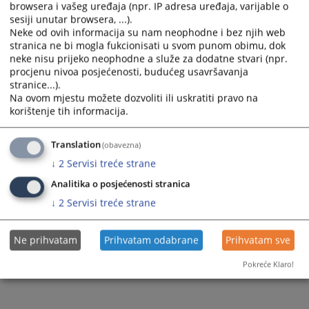
browsera i vašeg uređaja (npr. IP adresa uređaja, varijable o
sesiji unutar browsera, ...).
Neke od ovih informacija su nam neophodne i bez njih web
stranica ne bi mogla fukcionisati u svom punom obimu, dok
neke nisu prijeko neophodne a služe za dodatne stvari (npr.
procjenu nivoa posjećenosti, budućeg usavršavanja
Trenutno nema vijesti
stranice...).
Na ovom mjestu možete dozvoliti ili uskratiti pravo na
korištenje tih informacija.
Translation
(obavezna)
↓
2
Servisi treće strane
Analitika o posjećenosti stranica
↓
2
Servisi treće strane
Ne prihvatam
Prihvatam odabrane
Prihvatam sve
Pokreće Klaro!