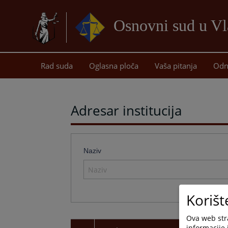
Osnovni sud u Vl
Rad suda
Oglasna ploča
Vaša pitanja
Odn
Adresar institucija
Naziv
Korišt
Ova web stra
informacije 