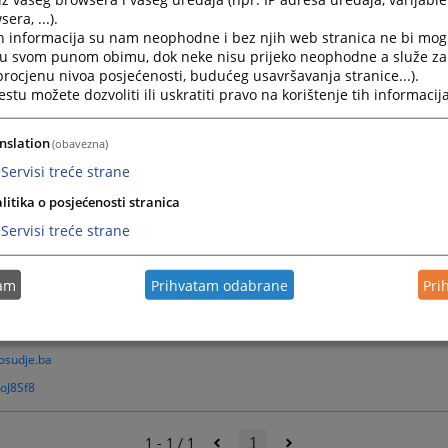
era, ...).
h informacija su nam neophodne i bez njih web stranica ne bi mog
i u svom punom obimu, dok neke nisu prijeko neophodne a služe z
 procjenu nivoa posjećenosti, budućeg usavršavanja stranice...).
tu možete dozvoliti ili uskratiti pravo na korištenje tih informacija
nslation
(obavezna)
Servisi treće strane
@pravosudje.ba
litika o posjećenosti stranica
je.ba
Servisi treće strane
tam
Prihvatam odabrane
Pri
krivičnog postupka, - Uvjerenje da stan nije pod sporom, - Uvjerenje o nevođenju 
cija zbog ozbiljnog profesionalnog prekršaja u periodu od 5 godina
osudje.ba
oJ8Sf8
1 - 1 / 1
1