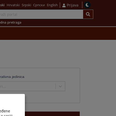
ski
Hrvatski
Srpski
Српски
English
Prijava
dna pretraga
rativna jedinica
i...
ređene
o sesiji