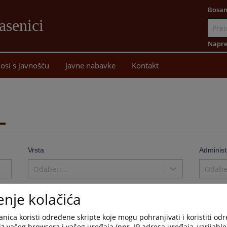
Bosan
asenici
Idi
na
Napre
sadržaj
osi s javnošću
Javne nabavke
Kontakt
Vrsta
Administ
Odaberi...
Odaber
enje kolačića
nica koristi određene skripte koje mogu pohranjivati i koristiti od
iz vašeg browsera i vašeg uređaja (npr. IP adresa uređaja, varijable 