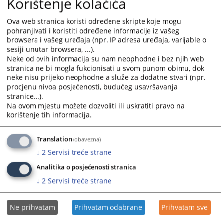
Korištenje kolačića
suda obrazuju se slijedeće organizacione jedinice:
Ova web stranica koristi određene skripte koje mogu
1. Organizaciona jedinica sudijskih poslova
pohranjivati i koristiti određene informacije iz vašeg
2. Odjeljenje sudske uprave i računovodstvo
browsera i vašeg uređaja (npr. IP adresa uređaja, varijable o
3. Odjeljenje za zemljišno-knjižne poslove
sesiji unutar browsera, ...).
Neke od ovih informacija su nam neophodne i bez njih web
stranica ne bi mogla fukcionisati u svom punom obimu, dok
Poslove iz djelokruga rada organizacione jedinice
neke nisu prijeko neophodne a služe za dodatne stvari (npr.
sudijskih poslova obavljaju:
procjenu nivoa posjećenosti, budućeg usavršavanja
a) krivično odjeljenje
stranice...).
b) građansko odjeljenje (parnično i vanparnično
Na ovom mjestu možete dozvoliti ili uskratiti pravo na
korištenje tih informacija.
odjeljenje),
c) prekršajno odjeljenje
Translation
(obavezna)
↓
2
Servisi treće strane
Više informacija možete naći u Pravilniku o unutrašnjoj
organizaciji i sistematizaciji
Analitika o posjećenosti stranica
radnih mjesta u Osnovnom sudu u Vlasenici a koji se
↓
2
Servisi treće strane
nalazi u "Akti suda".
Ne prihvatam
Prihvatam odabrane
Prihvatam sve