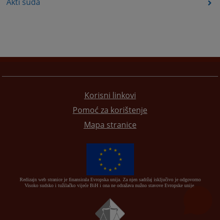
Akti suda
Korisni linkovi
Pomoć za korištenje
Mapa stranice
Redizajn web stranice je finansirala Evropska unija. Za njen sadržaj isključivo je odgovorno
Visoko sudsko i tužilačko vijeće BiH i ona ne odražava nužno stavove Evropske unije.