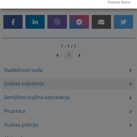
1405
PREGLEDA
Pokreće Klaro!
1 - 1 / 1
1
Nadležnost suda
Sudska odjeljenja
Zemljišno-knjižna kancelarija
Pisarnica
Sudska policija