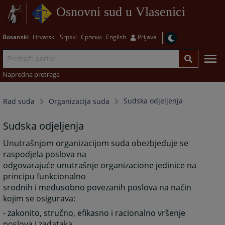
Osnovni sud u Vlasenici
Bosanski
Hrvatski
Srpski
Српски
English
Prijava
Napredna pretraga
Sudska odjeljenja
Rad suda
Organizacija suda
Sudska odjeljenja
Unutrašnjom organizacijom suda obezbjeđuje se
raspodjela poslova na
odgovarajuće unutrašnje organizacione jedinice na
principu funkcionalno
srodnih i međusobno povezanih poslova na način
kojim se osigurava:
- zakonito, stručno, efikasno i racionalno vršenje
poslova i zadataka,