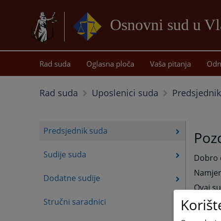
Osnovni sud u Vl
Rad suda
Oglasna ploča
Vaša pitanja
Odn
Predsjedni
Rad suda
Uposlenici suda
Predsjednik suda
Pozd
Sudije suda
Dobro d
Namjer
Dodatne sudije
Ovaj su
Korišt
Stručni saradnici
Modern
biti ef