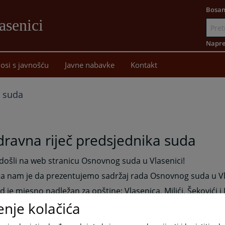
Bosan
asenici
Idi
na
Napre
sadržaj
osi s javnošću
Javne nabavke
Kontakt
k suda
ravna riječ predsjednika suda
ošli na web stranicu Osnovnog suda u Vlasenici!
a nam je da prezentujemo sadržaj rada Osnovnog suda u Vl
d je mjesno nadležan za opštine: Vlasenica, Milići, Šekovići i
enje kolačića
izacijom i profesionalnim pristupom, dobrom organizacijo
ikasni u rješavanju svih postavljenih zadataka i zadovoljiti po