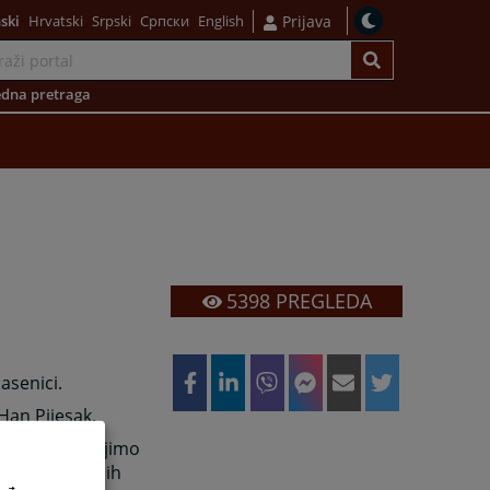
ski
Hrvatski
Srpski
Српски
English
Prijava
dna pretraga
5398
PREGLEDA
asenici.
 Han Pijesak.
m rada nastojimo
trebe svih naših