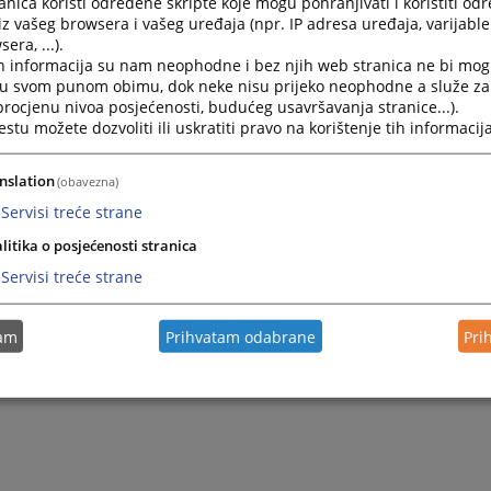
nica koristi određene skripte koje mogu pohranjivati i koristiti od
ka.
iz vašeg browsera i vašeg uređaja (npr. IP adresa uređaja, varijable 
om naše web stranice možete pronaći sve neophodne inform
era, ...).
u o ovom sudu.
h informacija su nam neophodne i bez njih web stranica ne bi mog
i u svom punom obimu, dok neke nisu prijeko neophodne a služe z
m posebno zadovoljstvo ukoliko date vaš komentar, mišljenje
 procjenu nivoa posjećenosti, budućeg usavršavanja stranice...).
anici i pomognete poboljšanje informacijskih usluga korisn
tu možete dozvoliti ili uskratiti pravo na korištenje tih informacija
ovanjem,
nslation
(obavezna)
ednik Osnovnog suda u Vlasenici
anka Močević
Servisi treće strane
litika o posjećenosti stranica
Servisi treće strane
tam
Prihvatam odabrane
Pri