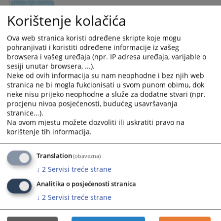
Lista povjerljivih savjetnika u pravosuđu
Korištenje kolačića
u BiH
Ova web stranica koristi određene skripte koje mogu
Povjerljivo savjetovanje predstavlja preventivni i edukativni
pohranjivati i koristiti određene informacije iz vašeg
mehanizam koji se provodi sa ciljem edukacije nosilaca
browsera i vašeg uređaja (npr. IP adresa uređaja, varijable o
pravosudnih funkcija, prevencije neetičnog ponašanja,
sesiji unutar browsera, ...).
rješavanja etičkih dilema te jačanja integriteta nosilaca
Neke od ovih informacija su nam neophodne i bez njih web
pravosudnih funkcija, pravosudnih institucija i pravosuđa u
stranica ne bi mogla fukcionisati u svom punom obimu, dok
neke nisu prijeko neophodne a služe za dodatne stvari (npr.
cjelini.
procjenu nivoa posjećenosti, budućeg usavršavanja
10.06.2026.
stranice...).
Na ovom mjestu možete dozvoliti ili uskratiti pravo na
korištenje tih informacija.
Trogodišnji plan rada pravosuđa Brčko
distrikta BiH za period 2027-2029. godine
Translation
(obavezna)
↓
2
Servisi treće strane
-
31.03.2026.
Analitika o posjećenosti stranica
↓
2
Servisi treće strane
Službenik za zaštitu ličnih podataka