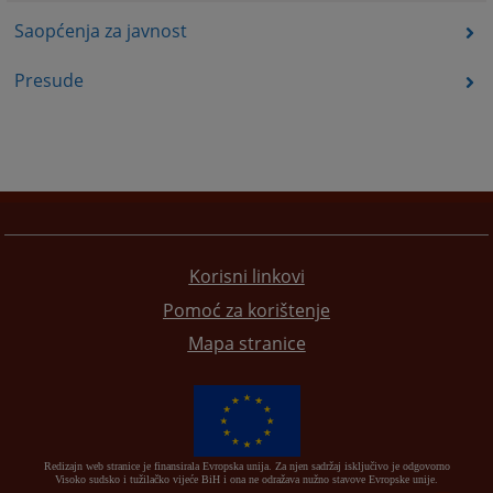
Saopćenja za javnost
Presude
Korisni linkovi
Pomoć za korištenje
Mapa stranice
Redizajn web stranice je finansirala Evropska unija. Za njen sadržaj isključivo je odgovorno
Visoko sudsko i tužilačko vijeće BiH i ona ne odražava nužno stavove Evropske unije.