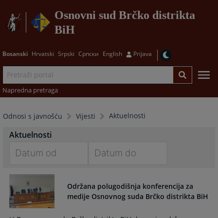
Osnovni sud Brčko distrikta
BiH
Bosanski
Hrvatski
Srpski
Српски
English
Prijava
Napredna pretraga
Aktuelnosti
Odnosi s javnošću
Vijesti
Aktuelnosti
Navigate
Navigate
forward
forward
Održana polugodišnja konferencija za
to
to
medije Osnovnog suda Brčko distrikta BiH
interact
interact
with
with