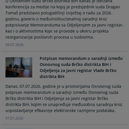
U Osnovnom sudu Brčko distrikta BiH danas je održana
the
the
konferencija za medije na kojoj je predsjednik suda Dragan
calendar
calendar
Tomaš predstavio polugodišnji izvještaj o radu za 2026.
and
and
godinu, govorio o međuinstitucionalnoj saradnji kroz
select
select
potpisivanje Memoranduma sa Odjeljenjem za javni registar,
a
a
kao i o aktivnostima koje se provode u okviru projekta
date.
date.
reorganizacije poslovnih procesa u sudovima.
Press
Press
09.07.2026.
the
the
question
question
Potpisan memorandum o saradnji između
mark
mark
Osnovnog suda Brčko distrikta BiH i
key
key
Odjeljenja za javni registar Vlade Brčko
to
to
distrikta BiH
get
get
the
the
Danas, 07.07.2026. godine je u prostorijama Osnovnog suda
keyboard
keyboard
potpisan memorandum o saradnji između Osnovnog suda
shortcuts
shortcuts
Brčko distrikta BiH i Odjeljenja za javni registar Brčko
for
for
distrikta BiH, kojim se unapređuje međusobna saradnja kroz
changing
changing
uspostavljanje efikasnije elektronske razmjene podataka.
dates.
dates.
07.07.2026.