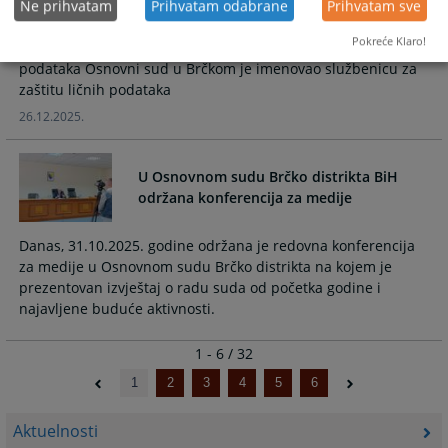
Ne prihvatam
Prihvatam odabrane
Prihvatam sve
Pokreće Klaro!
U skladu sa odredbama člana 39 Zakona o zaštiti ličnih
podataka Osnovni sud u Brčkom je imenovao službenicu za
zaštitu ličnih podataka
26.12.2025.
U Osnovnom sudu Brčko distrikta BiH
održana konferencija za medije
Danas, 31.10.2025. godine održana je redovna konferencija
za medije u Osnovnom sudu Brčko distrikta na kojem je
prezentovan izvještaj o radu suda od početka godine i
najavljene buduće aktivnosti.
1 - 6 / 32
1
2
3
4
5
6
Aktuelnosti