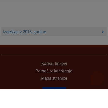
Izvještaji iz 2015. godine
Korisni linkovi
Pomoć za korištenje
Mapa stranice
Redizajn web stranice je finansirala Evropska unija. Za njen sadržaj isključivo je odgovorno
Visoko sudsko i tužilačko vijeće BiH i ona ne odražava nužno stavove Evropske unije.