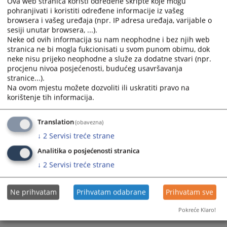
Ova web stranica koristi određene skripte koje mogu
with
with
pohranjivati i koristiti određene informacije iz vašeg
the
the
browsera i vašeg uređaja (npr. IP adresa uređaja, varijable o
calendar
calendar
sesiji unutar browsera, ...).
and
and
Neke od ovih informacija su nam neophodne i bez njih web
stranica ne bi mogla fukcionisati u svom punom obimu, dok
select
select
neke nisu prijeko neophodne a služe za dodatne stvari (npr.
a
a
procjenu nivoa posjećenosti, budućeg usavršavanja
date.
date.
stranice...).
Press
Press
Na ovom mjestu možete dozvoliti ili uskratiti pravo na
the
the
korištenje tih informacija.
question
question
Trenutno nema vijesti
mark
mark
Translation
(obavezna)
key
key
↓
2
Servisi treće strane
to
to
get
get
Analitika o posjećenosti stranica
the
the
↓
2
Servisi treće strane
keyboard
keyboard
shortcuts
shortcuts
Ne prihvatam
Prihvatam odabrane
Prihvatam sve
for
for
changing
changing
Pokreće Klaro!
dates.
dates.