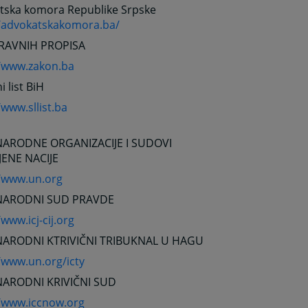
tska komora Republike Srpske
//advokatskakomora.ba/
RAVNIH PROPISA
//www.zakon.ba
i list BiH
/www.sllist.ba
ARODNE ORGANIZACIJE I SUDOVI
JENE NACIJE
//www.un.org
ARODNI SUD PRAVDE
/www.icj-cij.org
ARODNI KTRIVIČNI TRIBUKNAL U HAGU
/www.un.org/icty
ARODNI KRIVIČNI SUD
//www.iccnow.org