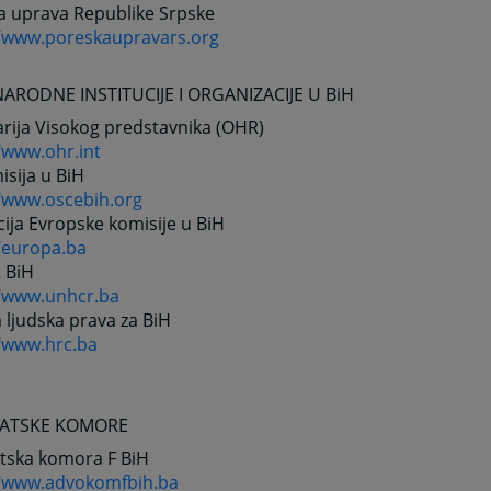
a uprava Republike Srpske
//www.poreskaupravars.org
RODNE INSTITUCIJE I ORGANIZACIJE U BiH
rija Visokog predstavnika (OHR)
/www.ohr.int
sija u BiH
//www.oscebih.org
ija Evropske komisije u BiH
//europa.ba
 BiH
//www.unhcr.ba
ljudska prava za BiH
//www.hrc.ba
ATSKE KOMORE
tska komora F BiH
//www.advokomfbih.ba