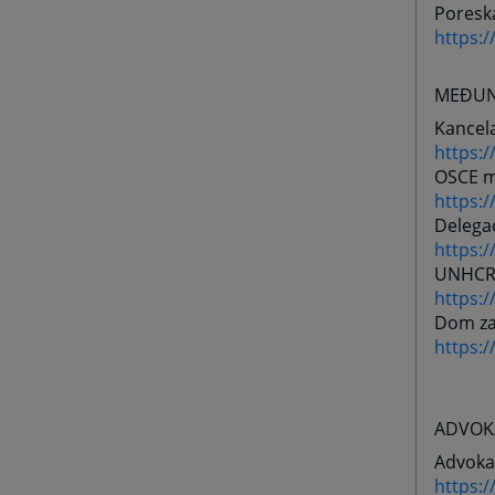
Poresk
https:
MEĐUNA
Kancela
https:/
OSCE mi
https:
Delegac
https:
UNHCR
https:
Dom za 
https:
ADVOK
Advoka
https: