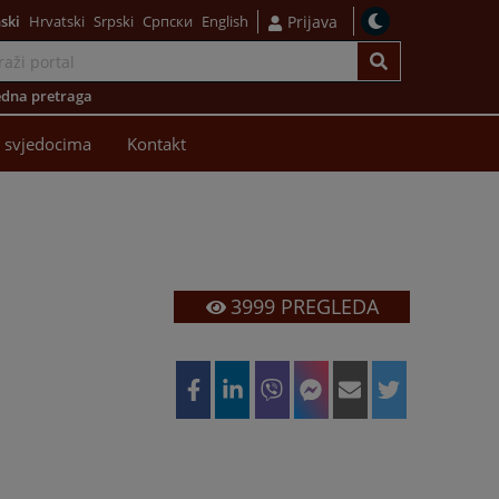
ski
Hrvatski
Srpski
Српски
English
Prijava
dna pretraga
 svjedocima
Kontakt
3999
PREGLEDA