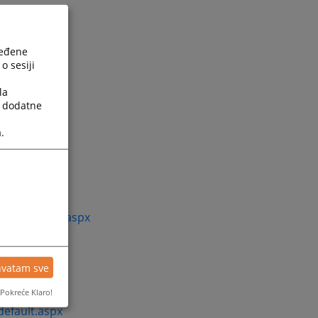
ređene
o sesiji
la
a dodatne
.
ages/default.aspx
hvatam sve
Pokreće Klaro!
default.aspx