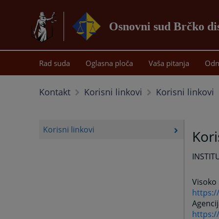
Osnovni sud Brčko di
Rad suda
Oglasna ploča
Vaša pitanja
Odn
Korisni linkovi
Kontakt
Korisni linkovi
Korisni linkovi
Kori
INSTIT
Visoko 
https:/
Agencij
https: