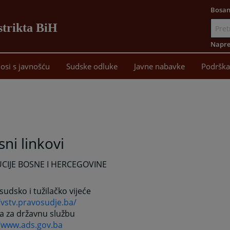
Bosan
strikta BiH
Idi
na
Napre
sadržaj
osi s javnošću
Sudske odluke
Javne nabavke
Podrška
sni linkovi
UCIJE BOSNE I HERCEGOVINE
sudsko i tužilačko vijeće
/vstv.pravosudje.ba/
a za državnu službu
//www.ads.gov.ba