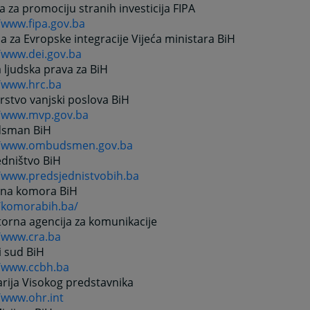
a za promociju stranih investicija FIPA
/www.fipa.gov.ba
ja za Evropske integracije Vijeća ministara BiH
//www.dei.gov.ba
ljudska prava za BiH
//www.hrc.ba
rstvo vanjski poslova BiH
//www.mvp.gov.ba
sman BiH
//www.ombudsmen.gov.ba
edništvo BiH
//www.predsjednistvobih.ba
dna komora BiH
//komorabih.ba/
orna agencija za komunikacije
//www.cra.ba
i sud BiH
//www.ccbh.ba
rija Visokog predstavnika
/www.ohr.int