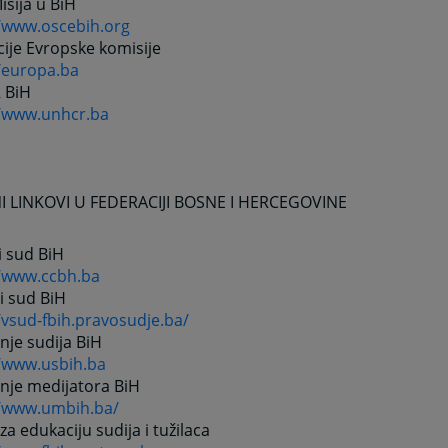
sija u BiH
//www.oscebih.org
ije Evropske komisije
//europa.ba
 BiH
//www.unhcr.ba
I LINKOVI U FEDERACIJI BOSNE I HERCEGOVINE
i sud BiH
//www.ccbh.ba
i sud BiH
/vsud-fbih.pravosudje.ba/
je sudija BiH
//www.usbih.ba
nje medijatora BiH
//www.umbih.ba/
za edukaciju sudija i tužilaca