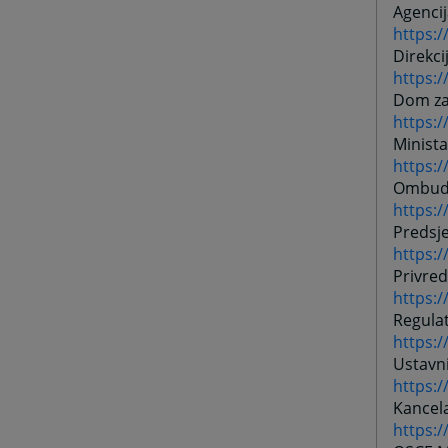
Agencij
https:/
Direkci
https:
Dom za 
https:
Minista
https:
Ombud
https:
Predsj
https:
Privre
https:
Regulat
https:
Ustavn
https:
Kancela
https:/