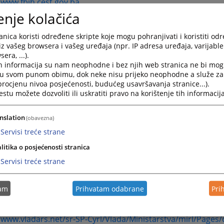
/www.fbih.cest.gov.ba
lno ministarstvo pravde
enje kolačića
//www.fmp.gov.ba
arstvo pravde BiH
nica koristi određene skripte koje mogu pohranjivati i koristiti od
//www.mpr.gov.ba
iz vašeg browsera i vašeg uređaja (npr. IP adresa uređaja, varijable 
era, ...).
h informacija su nam neophodne i bez njih web stranica ne bi mog
UCIJE REPUBLIKE SRPSKE
i u svom punom obimu, dok neke nisu prijeko neophodne a služe z
 procjenu nivoa posjećenosti, budućeg usavršavanja stranice...).
tu možete dozvoliti ili uskratiti pravo na korištenje tih informacija
a skupština Republike Srpske
//www.narodnaskupstinars.net
nslation
(obavezna)
Republike Srpske
/www.vladars.net
Servisi treće strane
 centar Vlade Republike Srpske
litika o posjećenosti stranica
/www.vladars.net/sr-SP-Cyrl/Vlada/centri/gendercentarrs/P
Servisi treće strane
i sud Republike Srpske
//www.ustavnisud.org
rstvo unutrašnjih poslova Republike Srpske
tam
Prihvatam odabrane
Pri
//www.mup.vladars.net
rstvo za izbjeglice i raseljena lica
/www.vladars.net/sr-SP-Cyrl/Vlada/Ministarstva/mirl/Pages/