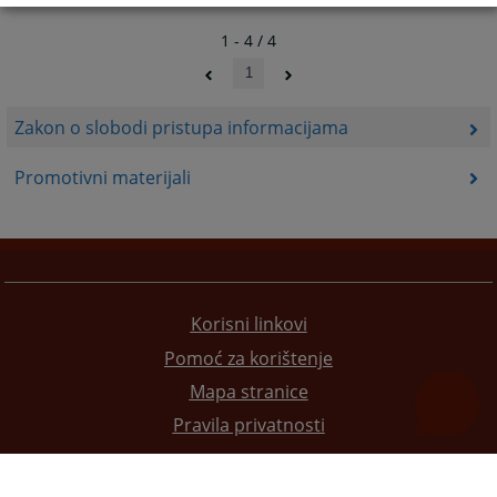
1 - 4 / 4
1
Zakon o slobodi pristupa informacijama
Promotivni materijali
Korisni linkovi
Pomoć za korištenje
Mapa stranice
Pravila privatnosti