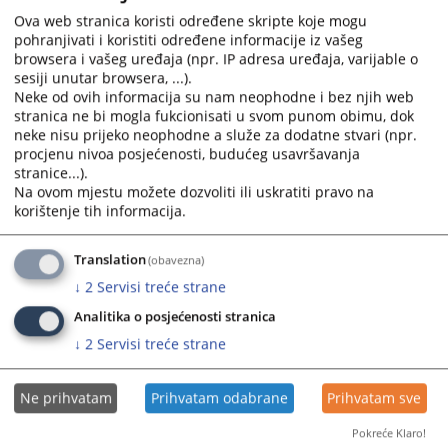
Obrazac zahtjeva za pristup informacijama
calendar
calendar
Ova web stranica koristi određene skripte koje mogu
pohranjivati i koristiti određene informacije iz vašeg
and
and
Potparol suda
browsera i vašeg uređaja (npr. IP adresa uređaja, varijable o
select
select
sesiji unutar browsera, ...).
a
a
Neke od ovih informacija su nam neophodne i bez njih web
date.
date.
stranica ne bi mogla fukcionisati u svom punom obimu, dok
Press
Press
neke nisu prijeko neophodne a služe za dodatne stvari (npr.
the
the
procjenu nivoa posjećenosti, budućeg usavršavanja
question
question
stranice...).
Na ovom mjestu možete dozvoliti ili uskratiti pravo na
mark
mark
korištenje tih informacija.
key
key
to
to
get
get
Translation
(obavezna)
the
the
↓
2
Servisi treće strane
keyboard
keyboard
Analitika o posjećenosti stranica
shortcuts
shortcuts
↓
2
Servisi treće strane
for
for
changing
changing
dates.
dates.
Ne prihvatam
Prihvatam odabrane
Prihvatam sve
Pokreće Klaro!