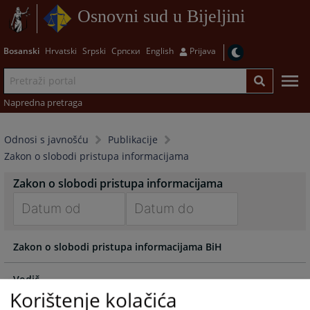
Osnovni sud u Bijeljini
Bosanski
Hrvatski
Srpski
Српски
English
Prijava
Napredna pretraga
Odnosi s javnošću
Publikacije
Zakon o slobodi pristupa informacijama
Zakon o slobodi pristupa informacijama
Navigate
Navigate
Zakon o slobodi pristupa informacijama BiH
forward
forward
to
to
interact
interact
Vodič
with
with
Korištenje kolačića
the
the