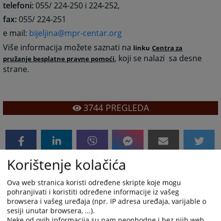
telefoni:
055/ 224-250 i 224-252,
fax:
055/ 224-251
e mail:
bijeljina@mpr-centar.org
Više informacija možete saznati na
linku
Centra za
, koji se nalazi sa desne
pružanje besplatne pravne pomoći
strane.
3744
PREGLEDA
Korištenje kolačića
Ova web stranica koristi određene skripte koje mogu
pohranjivati i koristiti određene informacije iz vašeg
browsera i vašeg uređaja (npr. IP adresa uređaja, varijable o
sesiji unutar browsera, ...).
Neke od ovih informacija su nam neophodne i bez njih web