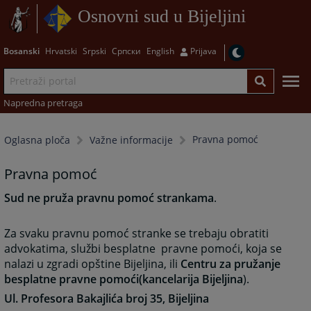
Osnovni sud u Bijeljini
Bosanski
Hrvatski
Srpski
Српски
English
Prijava
Napredna pretraga
Pravna pomoć
Oglasna ploča
Važne informacije
Pravna pomoć
Sud ne pruža pravnu pomoć strankama
.
Za svaku pravnu pomoć stranke se trebaju obratiti
advokatima, službi besplatne pravne pomoći, koja se
nalazi u zgradi opštine Bijeljina, ili
Centru za pružanje
besplatne pravne pomoći(kancelarija Bijeljina
).
Ul. Profesora Bakajlića broj 35, Bijeljina