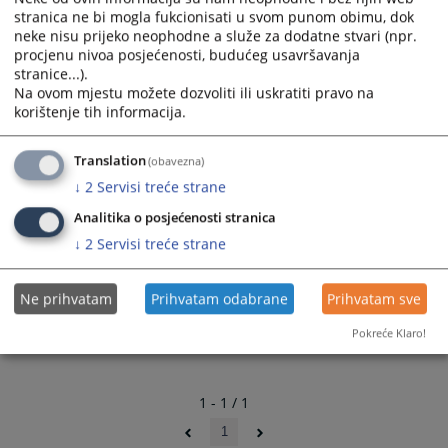
stranica ne bi mogla fukcionisati u svom punom obimu, dok
neke nisu prijeko neophodne a služe za dodatne stvari (npr.
procjenu nivoa posjećenosti, budućeg usavršavanja
stranice...).
Na ovom mjestu možete dozvoliti ili uskratiti pravo na
korištenje tih informacija.
Translation
(obavezna)
↓
2
Servisi treće strane
Analitika o posjećenosti stranica
Linkovi
↓
2
Servisi treće strane
Besplatna pravna pomoć
Ne prihvatam
Prihvatam odabrane
Prihvatam sve
Pokreće Klaro!
1 - 1 / 1
1