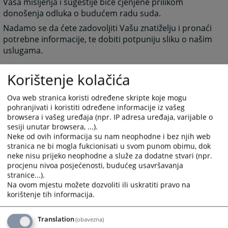
Vaša mišljenja i sugestije biće cjenjene prilikom
donošenja odluka o budućem radu suda.
Nadamo se da ćete zadovoljiti Vašu znatiželju i pronaći
potrebne informacije, te dobiti potpuniju sliku o našim
uslugama.
Korištenje kolačića
PREDSJEDNIK SUDA
Osman Mujkić
Ova web stranica koristi određene skripte koje mogu
pohranjivati i koristiti određene informacije iz vašeg
browsera i vašeg uređaja (npr. IP adresa uređaja, varijable o
sesiji unutar browsera, ...).
Neke od ovih informacija su nam neophodne i bez njih web
6201
PREGLEDA
stranica ne bi mogla fukcionisati u svom punom obimu, dok
neke nisu prijeko neophodne a služe za dodatne stvari (npr.
procjenu nivoa posjećenosti, budućeg usavršavanja
stranice...).
Na ovom mjestu možete dozvoliti ili uskratiti pravo na
korištenje tih informacija.
Translation
(obavezna)