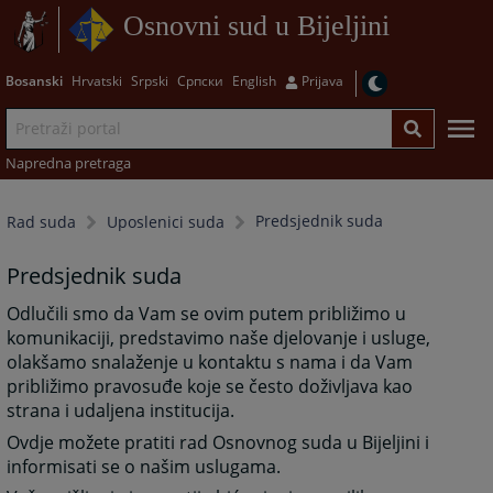
Osnovni sud u Bijeljini
Bosanski
Hrvatski
Srpski
Српски
English
Prijava
Napredna pretraga
Predsjednik suda
Rad suda
Uposlenici suda
Predsjednik suda
Odlučili smo da Vam se ovim putem približimo u
komunikaciji, predstavimo naše djelovanje i usluge,
olakšamo snalaženje u kontaktu s nama i da Vam
približimo pravosuđe koje se često doživljava kao
strana i udaljena institucija.
Ovdje možete pratiti rad Osnovnog suda u Bijeljini i
informisati se o našim uslugama.