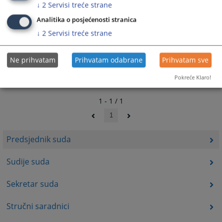
↓
2
Servisi treće strane
Analitika o posjećenosti stranica
↓
2
Servisi treće strane
Ne prihvatam
Prihvatam odabrane
Prihvatam sve
Pokreće Klaro!
1 - 1 / 1
1
Predsjednik suda
Sudije suda
Sekretar suda
Stručni saradnici