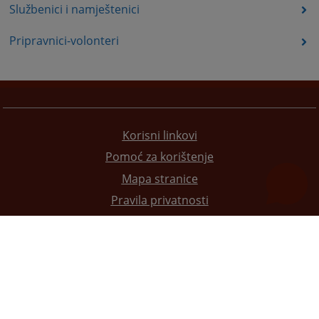
Službenici i namještenici
Pripravnici-volonteri
Korisni linkovi
Pomoć za korištenje
Mapa stranice
Pravila privatnosti
Redizajn web stranice je finansirala Evropska unija. Za njen sadržaj isključivo je odgovorno
Visoko sudsko i tužilačko vijeće BiH i ona ne odražava nužno stavove Evropske unije.