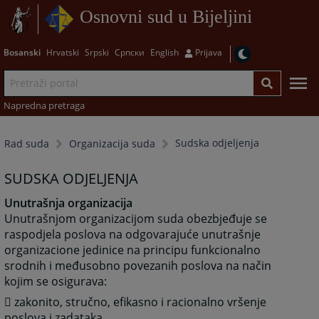
Osnovni sud u Bijeljini
Bosanski
Hrvatski
Srpski
Српски
English
Prijava
Napredna pretraga
Sudska odjeljenja
Rad suda
Organizacija suda
SUDSKA ODJELJENJA
Unutrašnja organizacija
Unutrašnjom organizacijom suda obezbjeđuje se
raspodjela poslova na odgovarajuće unutrašnje
organizacione jedinice na principu funkcionalno
srodnih i međusobno povezanih poslova na način
kojim se osigurava:
 zakonito, stručno, efikasno i racionalno vršenje
poslova i zadataka,