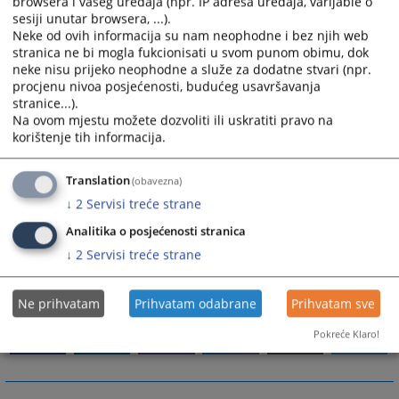
browsera i vašeg uređaja (npr. IP adresa uređaja, varijable o
4. Odjeljenje zemljišnoknjižne kancelarije
sesiji unutar browsera, ...).
Neke od ovih informacija su nam neophodne i bez njih web
Poslove iz djelokruga rada organizacione jedinice
stranica ne bi mogla fukcionisati u svom punom obimu, dok
sudijskih poslova obavljaju:
neke nisu prijeko neophodne a služe za dodatne stvari (npr.
a) krivično-maloljetničko odjeljenje
procjenu nivoa posjećenosti, budućeg usavršavanja
stranice...).
b) prekršajno odjeljenje
Na ovom mjestu možete dozvoliti ili uskratiti pravo na
c) građansko odjeljenje (parnični i vanparnični referat),
korištenje tih informacija.
c) izvršno odjeljenje
Više informacija možete naći u Pravilniku o unutrašnjoj
Translation
(obavezna)
organizaciji i sistematizaciji radnih mjesta u Osnovnom
↓
2
Servisi treće strane
sudu u Bijeljini a koji se nalazi u "Akti suda"
Analitika o posjećenosti stranica
↓
2
Servisi treće strane
2873
PREGLEDA
Ne prihvatam
Prihvatam odabrane
Prihvatam sve
Pokreće Klaro!