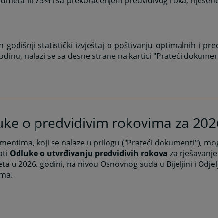
dmeta ili 75% i sa prekoračenjem predvidivog roka, riješe
n godišnji statistički izvještaj o poštivanju optimalnih i pr
odinu, nalazi se sa desne strane na kartici "Prateći dokument
uke o predvidivim rokovima za 202
entima, koji se nalaze u prilogu ("Prateći dokumenti"), m
ati
O
dluke o utvrđivanju predvidivih rokova
za rješavanje
a u 2026. godini, na nivou Osnovnog suda u Bijeljini i Odje
ma.