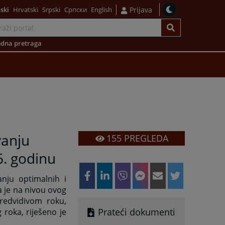
ski
Hrvatski
Srpski
Српски
English
Prijava
dna pretraga
vanju
155
PREGLEDA
6. godinu
anju optimalnih i
da je na nivou ovog
redvidivom roku,
Prateći dokumenti
 roka, riješeno je