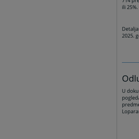
714 pre
ili 25%.
Detalja
2025. g
Odl
U dokum
pogled
predmet
Lopara