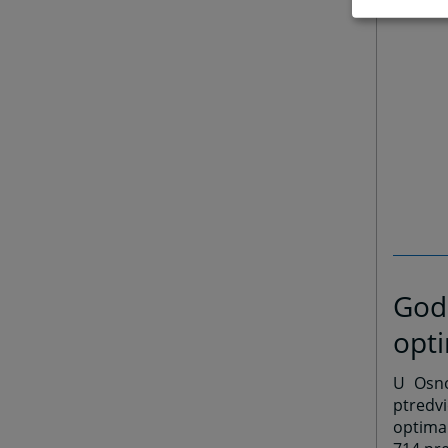
Godi
opti
U Osnov
ptredv
optima