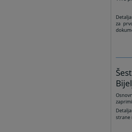
Detalja
za prv
dokume
Šest
Bije
Osnovni
zaprimi
Detalja
strane 