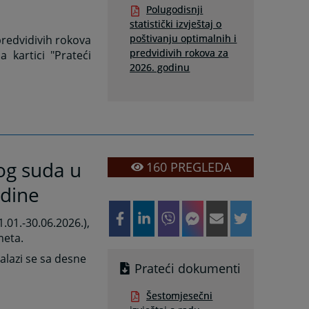
Polugodisnji
statistički izvještaj o
poštivanju optimalnih i
 predvidivih rokova
predvidivih rokova za
 kartici "Prateći
2026. godinu
og suda u
160
PREGLEDA
odine
1.01.-30.06.2026.),
meta.
alazi se sa desne
Prateći dokumenti
Šestomjesečni