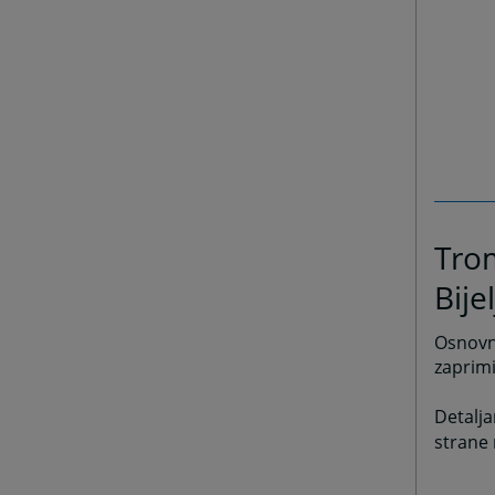
Trom
Bije
Osnovni
zaprimi
Detalja
strane 