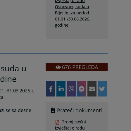
izvještaj o radu
Osnovnog suda u
Bijeljini za period
01.01.-30.06.2026.
godine
 suda u
676
PREGLEDA
odine
01.-31.03.2026.),
ta.
Prateći dokumenti
azi se sa desne
Tromjesečni
izvještaj o radu