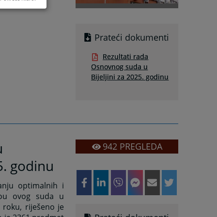
Prateći dokumenti
Rezultati rada
Osnovnog suda u
Bijeljini za 2025. godinu
u
942
PREGLEDA
5. godinu
anju optimalnih i
ivou ovog suda u
roku, riješeno je