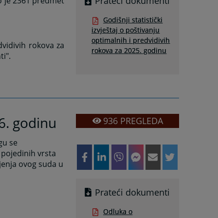
Prateći dokumenti
no je 2361 predmet
Godišnji statistički
izvještaj o poštivanju
optimalnih i predvidivih
edvidivih rokova za
rokova za 2025. godinu
i".
6. godinu
936
PREGLEDA
ogu se
 pojedinih vrsta
ljenja ovog suda u
Prateći dokumenti
Odluka o