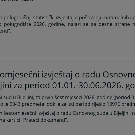
n polugodišnji statistički izvještaj o poštivanju optimalnih i
o polugodište 2026. godine, nalazi se sa desne strane na
nti".
omjesečni izvještaj o radu Osnovn
ljini za period 01.01.-30.06.2026. g
 sud u Bijeljini, za prvih šest mjeseci 2026. godine (period 0
o je 9043 predmeta, dok je za isti period riješio 10976 pred
n šestomjesečni izvještaj o radu Osnovnog suda u Bijeljini, n
na kartici "Prateći dokumenti".