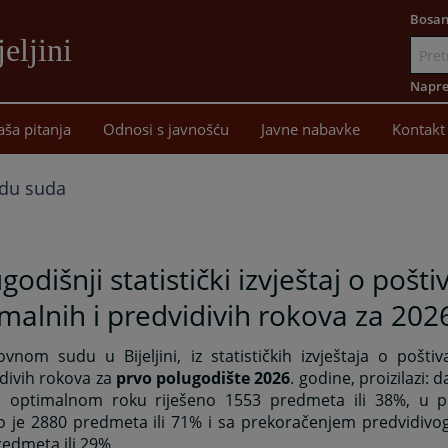
Bosan
eljini
Idi
na
Napre
sadržaj
aša pitanja
Odnosi s javnošću
Javne nabavke
Kontakt
radu suda
godišnji statistički izvještaj o pošti
malnih i predvidivih rokova za 202
nom sudu u Bijeljini, iz statističkih izvještaja o poštiv
divih rokova za
prvo polugodište 2026
. godine, proizilazi: 
 optimalnom roku riješeno 1553 predmeta ili 38%, u p
o je 2880 predmeta ili 71% i sa prekoračenjem predvidivog
edmeta ili 29%.