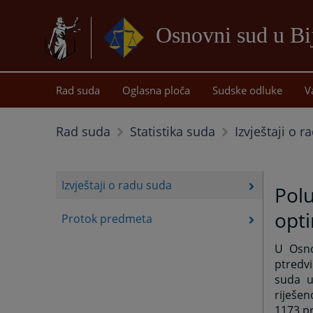
Osnovni sud u Bij
Rad suda
Oglasna ploča
Sudske odluke
V
Izvještaji o 
Rad suda
Statistika suda
Izvještaji o radu suda
Polu
opti
Protok predmeta
U Osnov
ptredvi
suda u
riješen
1173 pr