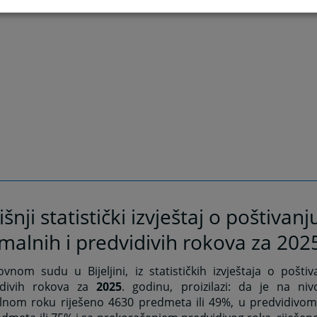
šnji statistički izvještaj o poštivanj
malnih i predvidivih rokova za 202
nom sudu u Bijeljini, iz statističkih izvještaja o poštiv
idivih rokova za
2025
. godinu, proizilazi: da je na n
lnom roku riješeno 4630 predmeta ili 49%, u predvidivom 