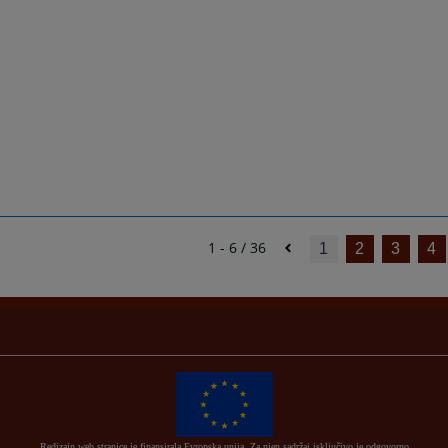
1 - 6 / 36
1
2
3
4
Redizajn web stranice je finansirala Evropska unija. Za njen sadržaj isključivo je odgovorno