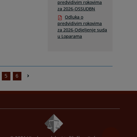
predvidivim rokovima
za 2026-OSSUDBN
Odluka o
predvidivim rokovima
za 2026-Odjeljenje suda
u Loparama
5
6