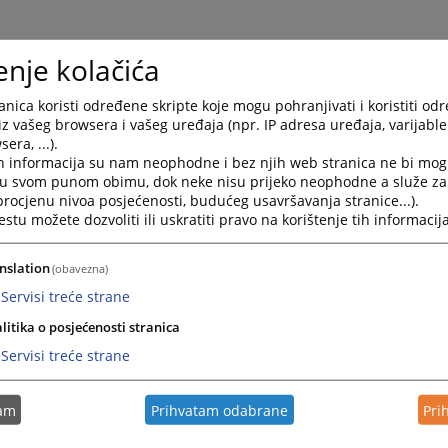
enje kolačića
nica koristi određene skripte koje mogu pohranjivati i koristiti od
iz vašeg browsera i vašeg uređaja (npr. IP adresa uređaja, varijable 
era, ...).
h informacija su nam neophodne i bez njih web stranica ne bi mog
i u svom punom obimu, dok neke nisu prijeko neophodne a služe z
 procjenu nivoa posjećenosti, budućeg usavršavanja stranice...).
ltati rada Osnovnog suda u Bijeljin
tu možete dozvoliti ili uskratiti pravo na korištenje tih informacija
inu
nslation
(obavezna)
 sud u Bijeljini, u 2025. godini riješio je 24503 predmeta, do
Servisi treće strane
 zaprimio 20181 predmet i ostvario godišnju normu suda o
litika o posjećenosti stranica
Servisi treće strane
ene rezultate rada suda za 2025. godinu, možete pogleda
 u kategoriji "Prateći dokumenti".
tam
Prihvatam odabrane
Pri