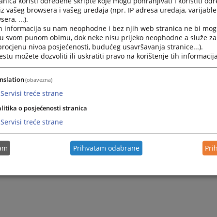
nica koristi određene skripte koje mogu pohranjivati i koristiti od
iz vašeg browsera i vašeg uređaja (npr. IP adresa uređaja, varijable 
era, ...).
se da ćete zadovoljiti Vašu znatiželju i pronaći potrebne in
h informacija su nam neophodne i bez njih web stranica ne bi mog
potpuniju sliku o našim uslugama.
i u svom punom obimu, dok neke nisu prijeko neophodne a služe z
 procjenu nivoa posjećenosti, budućeg usavršavanja stranice...).
tu možete dozvoliti ili uskratiti pravo na korištenje tih informacija
JEDNIK SUDA
 Mujkić
nslation
(obavezna)
Servisi treće strane
litika o posjećenosti stranica
Servisi treće strane
tam
Prihvatam odabrane
Pri