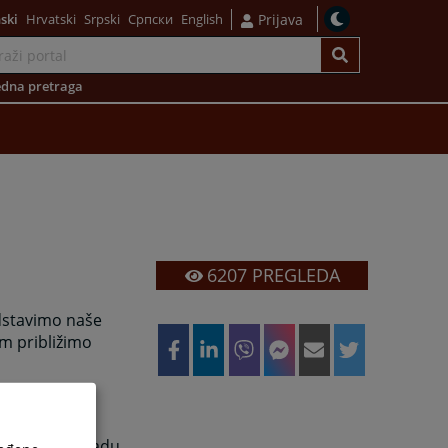
ski
Hrvatski
Srpski
Српски
English
Prijava
dna pretraga
6207
PREGLEDA
dstavimo naše
am približimo
 o našim
a o budućem radu