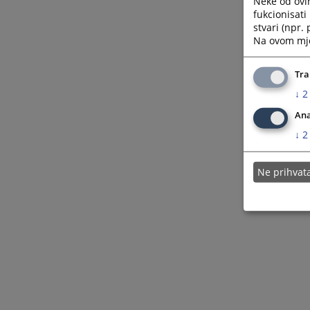
Neke od ovi
fukcionisat
stvari (npr.
Na ovom mjes
Tra
↓
2
Ana
↓
2
Ne prihva