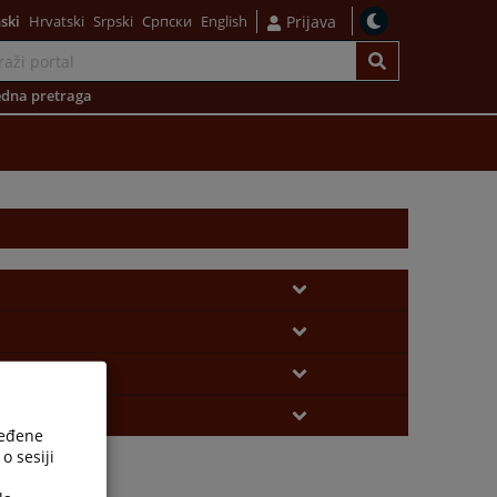
ski
Hrvatski
Srpski
Српски
English
Prijava
dna pretraga
ređene
o sesiji