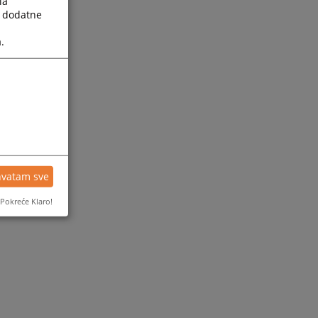
la
a dodatne
.
hvatam sve
Pokreće Klaro!