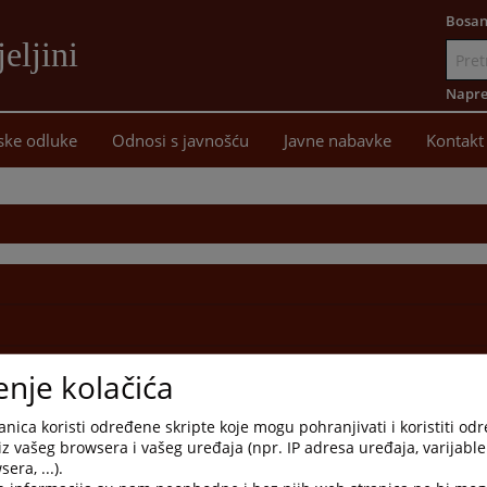
Bosan
eljini
Idi
na
Napre
sadržaj
ske odluke
Odnosi s javnošću
Javne nabavke
Kontakt
enje kolačića
nica koristi određene skripte koje mogu pohranjivati i koristiti od
iz vašeg browsera i vašeg uređaja (npr. IP adresa uređaja, varijable 
era, ...).