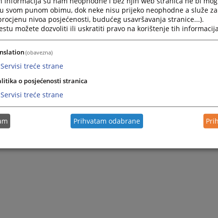
h informacija su nam neophodne i bez njih web stranica ne bi mog
i u svom punom obimu, dok neke nisu prijeko neophodne a služe z
 procjenu nivoa posjećenosti, budućeg usavršavanja stranice...).
tu možete dozvoliti ili uskratiti pravo na korištenje tih informacija
nslation
(obavezna)
Servisi treće strane
litika o posjećenosti stranica
Servisi treće strane
tam
Prihvatam odabrane
Pri