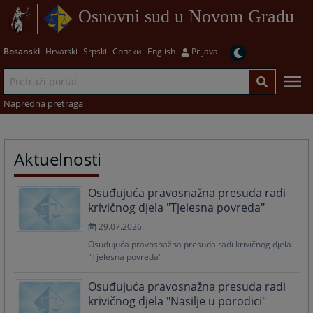
Osnovni sud u Novom Gradu
Bosanski
Hrvatski
Srpski
Српски
English
Prijava
Napredna pretraga
Aktuelnosti
Osuđujuća pravosnažna presuda radi
krivičnog djela "Tjelesna povreda"
29.07.2026.
Osuđujuća pravosnažna presuda radi krivičnog djela
"Tjelesna povreda"
Osuđujuća pravosnažna presuda radi
krivičnog djela "Nasilje u porodici"