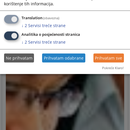
korištenje tih informacija.
Translation
(obavezna)
↓
2
Servisi treće strane
Analitika o posjećenosti stranica
↓
2
Servisi treće strane
Ne prihvatam
Prihvatam odabrane
Prihvatam sve
Pokreće Klaro!