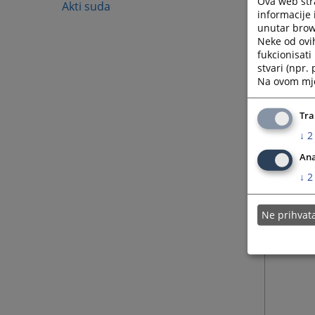
Ova web stra
Novom
Akti suda
informacije 
unutar brows
Neke od ovi
fukcionisat
stvari (npr.
Na ovom mjes
Tra
↓
2
Ana
↓
2
Ne prihva