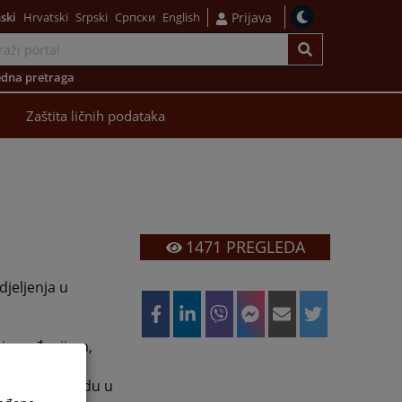
ski
Hrvatski
Srpski
Српски
English
Prijava
dna pretraga
Zaštita ličnih podataka
1471
PREGLEDA
djeljenja u
uju suđenjima,
ju sudskim
u Osnovnom sudu u