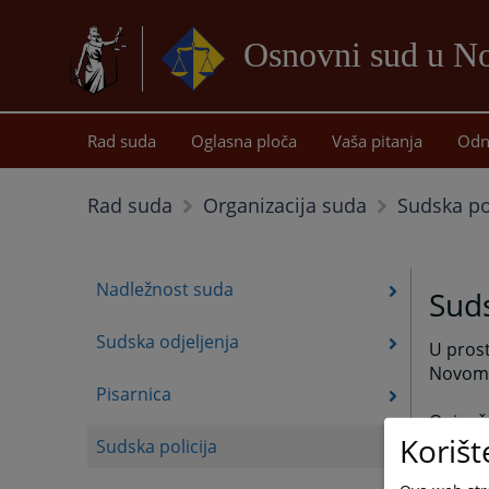
Osnovni sud u 
Rad suda
Oglasna ploča
Vaša pitanja
Odn
Sudska pol
Rad suda
Organizacija suda
Nadležnost suda
Suds
Sudska odjeljenja
U prost
Novom
Pisarnica
Oni vrš
Korišt
vrše pr
Sudska policija
Izvršio