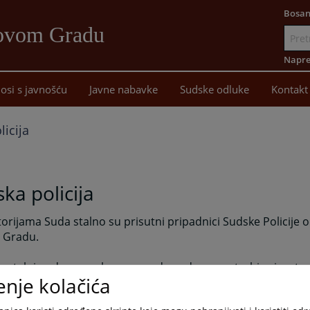
Bosan
Novom Gradu
Idi
na
Napre
sadržaj
osi s javnošću
Javne nabavke
Sudske odluke
Kontakt
icija
ka policija
orijama Suda stalno su prisutni pripadnici Sudske Policije o
 Gradu.
e stalni nadzor na ulazu u zgradu suda, po potrebi prisustv
enje kolačića
ivođenje lica koja se ne odazivaju na sudske pozive, asistira
cima na terenu i stalno brinu za bezbijednost zaposlenih 