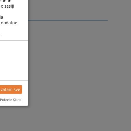
ređene
o sesiji
la
a dodatne
.
hvatam sve
Pokreće Klaro!