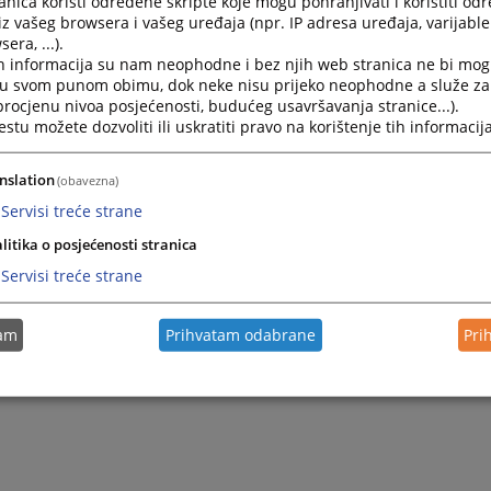
nica koristi određene skripte koje mogu pohranjivati i koristiti od
 Gradu.
iz vašeg browsera i vašeg uređaja (npr. IP adresa uređaja, varijable 
era, ...).
h informacija su nam neophodne i bez njih web stranica ne bi mog
i u svom punom obimu, dok neke nisu prijeko neophodne a služe z
 procjenu nivoa posjećenosti, budućeg usavršavanja stranice...).
tu možete dozvoliti ili uskratiti pravo na korištenje tih informacija
nslation
(obavezna)
Servisi treće strane
litika o posjećenosti stranica
Servisi treće strane
tam
Prihvatam odabrane
Pri