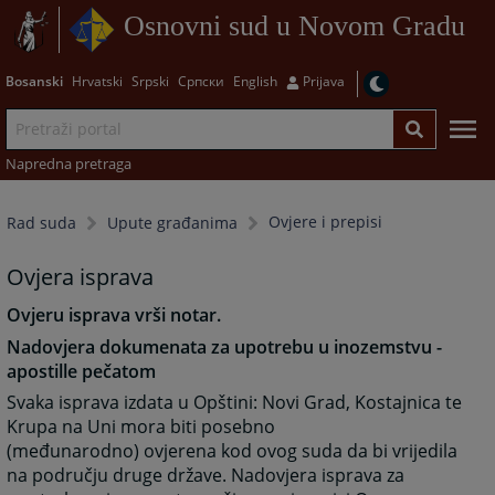
Osnovni sud u Novom Gradu
Bosanski
Hrvatski
Srpski
Српски
English
Prijava
Napredna pretraga
Ovjere i prepisi
Rad suda
Upute građanima
Ovjera isprava
Ovjeru isprava vrši notar.
Nadovjera dokumenata za upotrebu u inozemstvu -
apostille pečatom
Svaka isprava izdata u Opštini: Novi Grad, Kostajnica te
Krupa na Uni mora biti posebno
(međunarodno) ovjerena kod ovog suda da bi vrijedila
na području druge države. Nadovjera isprava za