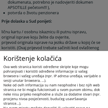
dokumenata, potrebno je nadovjeriti dokumen
APSOTILLE pečetom!!! ),
potvrda o životu penzionera
Prije dolaska u Sud ponijeti:
ličnu kartu / osobnu iskaznicu ili putnu ispravu,
original isprave koju želite da ovjerite,
prijevod originala isprave na jeziku države u kojoj će se
koristiti. (Ovaj prijevod trebate sačiniti kod ovlaštenog
sudskog tumača. Spisak / Lista sudskih tumača za sve
Korištenje kolačića
jezike nalazi se u Sudu), potreban broj kopija isprava
koju želite ovjeriti.
Ova web stranica koristi određene skripte koje mogu
Nakon što ste pribavili isprave: donesite ih u Sud i
pohranjivati i koristiti određene informacije iz vašeg
javite se na info pult (portirnicu) za uputstva, sačekajte
browsera i vašeg uređaja (npr. IP adresa uređaja, varijable o
sesiji unutar browsera, ...).
da posao obave stranke koje su došle prije Vas, a zatim
Neke od ovih informacija su nam neophodne i bez njih web
dokumenta predajte referentu pisarnice/pisarne. Za
stranica ne bi mogla fukcionisati u svom punom obimu, dok
svaku ovjeru plaća se sudska taksa koja se određuje po
neke nisu prijeko neophodne a služe za dodatne stvari (npr.
vrsti ovjere, a informaciju o visini takse dobit ćete od
procjenu nivoa posjećenosti, budućeg usavršavanja
referenta, ukoliko ste punomoćnik, a punomoć je
stranice...).
ovjerena van BiH, za države sa kojima BiH nema