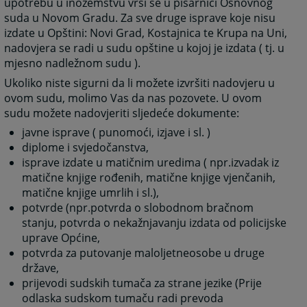
upotrebu u inozemstvu vrši se u pisarnici Osnovnog
suda u Novom Gradu. Za sve druge isprave koje nisu
izdate u Opštini: Novi Grad, Kostajnica te Krupa na Uni,
nadovjera se radi u sudu opštine u kojoj je izdata ( tj. u
mjesno nadležnom sudu ).
Ukoliko niste sigurni da li možete izvršiti nadovjeru u
ovom sudu, molimo Vas da nas pozovete. U ovom
sudu možete nadovjeriti sljedeće dokumente:
javne isprave ( punomoći, izjave i sl. )
diplome i svjedočanstva,
isprave izdate u matičnim uredima ( npr.izvadak iz
matične knjige rođenih, matične knjige vjenčanih,
matične knjige umrlih i sl.),
potvrde (npr.potvrda o slobodnom bračnom
stanju, potvrda o nekažnjavanju izdata od policijske
uprave Općine,
potvrda za putovanje maloljetneosobe u druge
države,
prijevodi sudskih tumača za strane jezike (Prije
odlaska sudskom tumaču radi prevoda