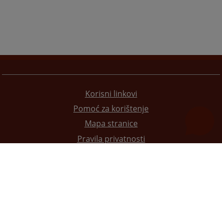
Korisni linkovi
Pomoć za korištenje
Mapa stranice
Pravila privatnosti
Redizajn web stranice je finansirala Evropska unija. Za njen sadržaj isključivo je odgovorno
Visoko sudsko i tužilačko vijeće BiH i ona ne odražava nužno stavove Evropske unije.