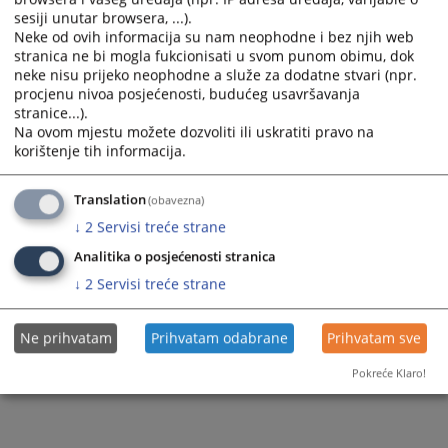
Pravna pomoć
sesiji unutar browsera, ...).
Ostale prodaje
Neke od ovih informacija su nam neophodne i bez njih web
stranica ne bi mogla fukcionisati u svom punom obimu, dok
neke nisu prijeko neophodne a služe za dodatne stvari (npr.
procjenu nivoa posjećenosti, budućeg usavršavanja
stranice...).
Na ovom mjestu možete dozvoliti ili uskratiti pravo na
korištenje tih informacija.
Translation
(obavezna)
↓
2
Servisi treće strane
Analitika o posjećenosti stranica
↓
2
Servisi treće strane
Ne prihvatam
Prihvatam odabrane
Prihvatam sve
Pokreće Klaro!