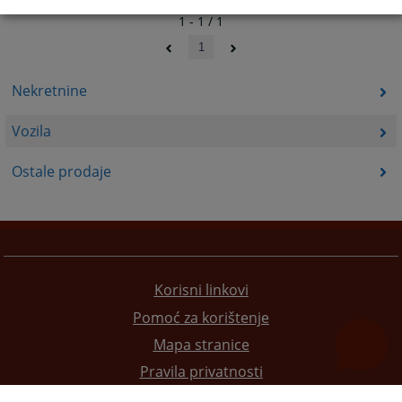
1 - 1 / 1
1
Nekretnine
Vozila
Ostale prodaje
Korisni linkovi
Pomoć za korištenje
Mapa stranice
Pravila privatnosti