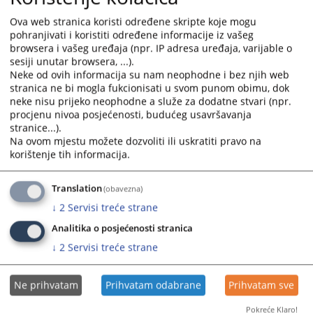
select
select
Ova web stranica koristi određene skripte koje mogu
a
a
pohranjivati i koristiti određene informacije iz vašeg
date.
date.
browsera i vašeg uređaja (npr. IP adresa uređaja, varijable o
Press
Press
sesiji unutar browsera, ...).
the
the
Neke od ovih informacija su nam neophodne i bez njih web
stranica ne bi mogla fukcionisati u svom punom obimu, dok
question
question
neke nisu prijeko neophodne a služe za dodatne stvari (npr.
mark
mark
procjenu nivoa posjećenosti, budućeg usavršavanja
key
key
stranice...).
to
to
Na ovom mjestu možete dozvoliti ili uskratiti pravo na
get
get
korištenje tih informacija.
the
the
keyboard
keyboard
Translation
(obavezna)
shortcuts
shortcuts
↓
2
Servisi treće strane
for
for
changing
changing
Analitika o posjećenosti stranica
dates.
dates.
↓
2
Servisi treće strane
Ne prihvatam
Prihvatam odabrane
Prihvatam sve
Pokreće Klaro!