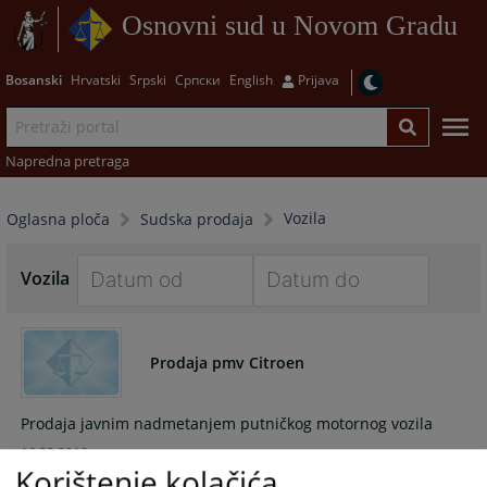
Osnovni sud u Novom Gradu
Bosanski
Hrvatski
Srpski
Српски
English
Prijava
Napredna pretraga
Vozila
Oglasna ploča
Sudska prodaja
Vozila
Navigate
Navigate
forward
forward
Prodaja pmv Citroen
to
to
interact
interact
with
with
Prodaja javnim nadmetanjem putničkog motornog vozila
the
the
16.03.2018.
calendar
calendar
Korištenje kolačića
and
and