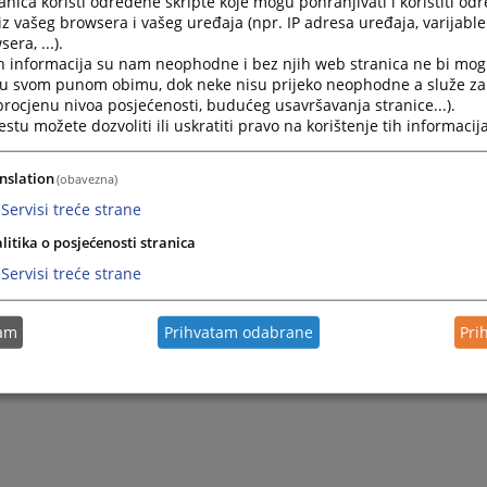
nica koristi određene skripte koje mogu pohranjivati i koristiti od
 adresa predsjednika suda u Novom Gradu je:
tatjana.radul
iz vašeg browsera i vašeg uređaja (npr. IP adresa uređaja, varijable 
era, ...).
h informacija su nam neophodne i bez njih web stranica ne bi mog
i u svom punom obimu, dok neke nisu prijeko neophodne a služe z
 procjenu nivoa posjećenosti, budućeg usavršavanja stranice...).
tu možete dozvoliti ili uskratiti pravo na korištenje tih informacija
nslation
(obavezna)
Servisi treće strane
litika o posjećenosti stranica
Servisi treće strane
tam
Prihvatam odabrane
Pri