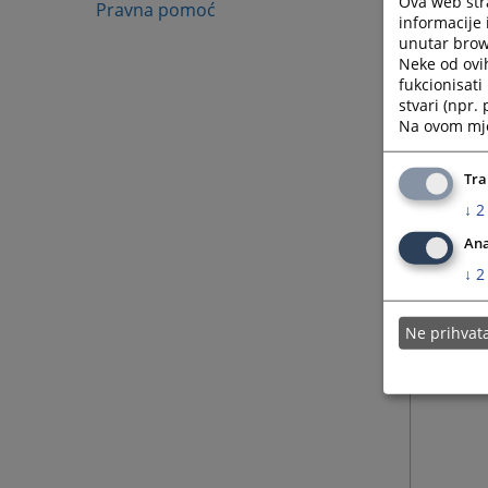
Ova web stra
Pravna pomoć
E-mail
informacije 
unutar brows
Neke od ovi
fukcionisat
stvari (npr.
Na ovom mjes
Tra
↓
2
Ana
↓
2
Ne prihva