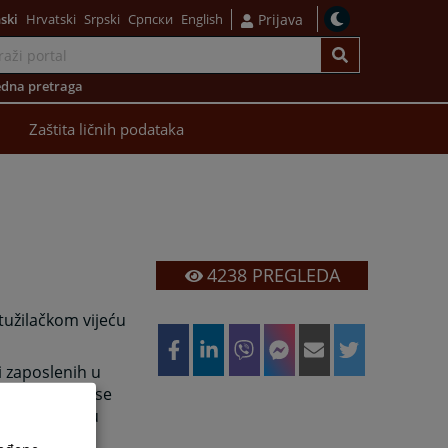
ski
Hrvatski
Srpski
Српски
English
Prijava
dna pretraga
Zaštita ličnih podataka
4238
PREGLEDA
tužilačkom vijeću
i zaposlenih u
javnicu koja se
a mail adresu