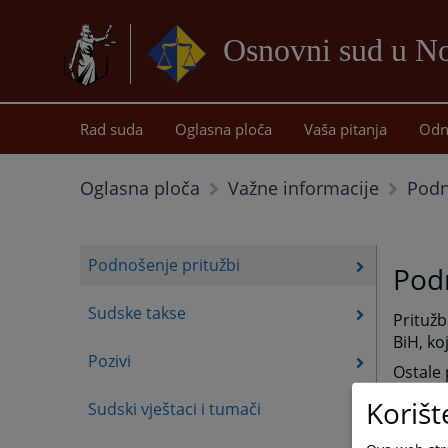
Osnovni sud u 
Rad suda
Oglasna ploča
Vaša pitanja
Odn
Podn
Oglasna ploča
Važne informacije
Podnošenje pritužbi
Podn
Sudske takse
Pritužb
BiH, ko
Pozivi
Ostale 
Osnovn
Korišt
Sudski vještaci i tumači
nalazi 
Predsj