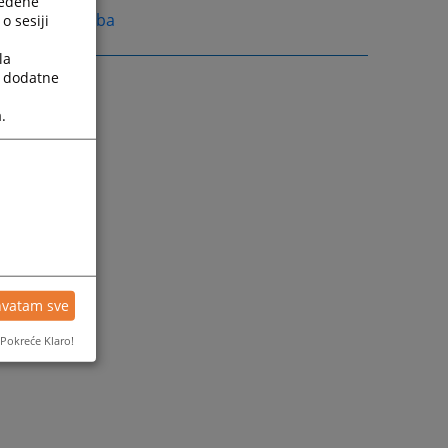
ređene
j@pravosudje.ba
o sesiji
la
a dodatne
.
hvatam sve
Pokreće Klaro!