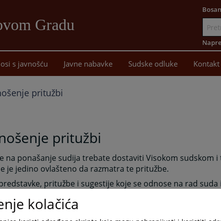
Bosan
Novom Gradu
Idi
na
Napre
sadržaj
osi s javnošću
Javne nabavke
Sudske odluke
Kontakt
ošenje pritužbi
ošenje pritužbi
e na ponašanje sudija trebate dostaviti Visokom sudskom i 
je je jedino ovlašteno da razmatra te pritužbe.
predstavke, pritužbe i sugestije koje se odnose na rad suda 
om sudu u Novom Gradu stranke mogu lično ostaviti na pri
enje kolačića
u holu prizemlja zgrade Osnovnog suda u Novom Gradu ili n
ednika Osnovnog suda u Novom Gradu.