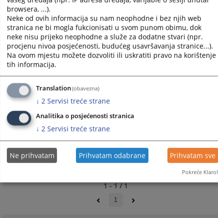
browsera, ...).
Neke od ovih informacija su nam neophodne i bez njih web
stranica ne bi mogla fukcionisati u svom punom obimu, dok
neke nisu prijeko neophodne a služe za dodatne stvari (npr.
procjenu nivoa posjećenosti, budućeg usavršavanja stranice...).
Na ovom mjestu možete dozvoliti ili uskratiti pravo na korištenje
tih informacija.
Translation
(obavezna)
↓
2
Servisi treće strane
Analitika o posjećenosti stranica
↓
2
Servisi treće strane
Ne prihvatam
Prihvatam odabrane
Prihvatam sve
Pokreće Klaro!
1 - 1 / 1
1