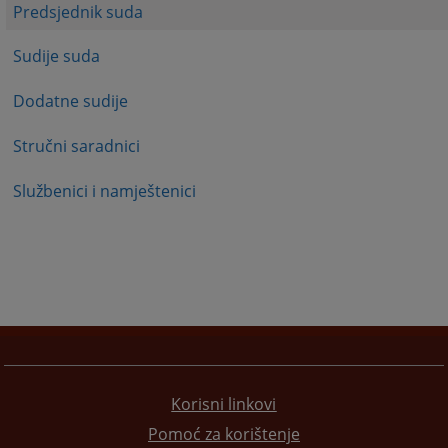
Predsjednik suda
Sudije suda
Dodatne sudije
Stručni saradnici
Službenici i namještenici
Korisni linkovi
Pomoć za korištenje