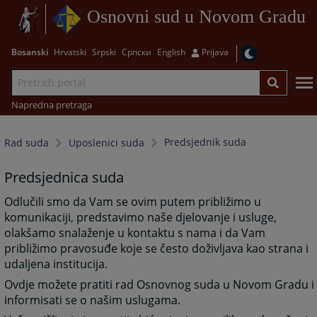
Osnovni sud u Novom Gradu
Bosanski
Hrvatski
Srpski
Српски
English
Prijava
Napredna pretraga
Predsjednik suda
Rad suda
Uposlenici suda
Predsjednica suda
Odlučili smo da Vam se ovim putem približimo u
komunikaciji, predstavimo naše djelovanje i usluge,
olakšamo snalaženje u kontaktu s nama i da Vam
približimo pravosuđe koje se često doživljava kao strana i
udaljena institucija.
Ovdje možete pratiti rad Osnovnog suda u Novom Gradu i
informisati se o našim uslugama.