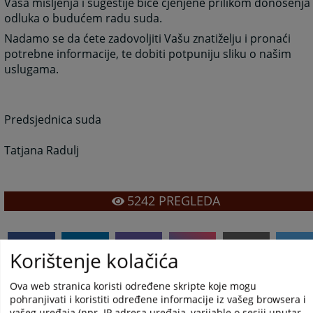
Vaša mišljenja i sugestije biće cjenjene prilikom donošenja
odluka o budućem radu suda.
Nadamo se da ćete zadovoljiti Vašu znatiželju i pronaći
potrebne informacije, te dobiti potpuniju sliku o našim
uslugama.
Predsjednica suda
Tatjana Radulj
5242
PREGLEDA
Korištenje kolačića
Ova web stranica koristi određene skripte koje mogu
pohranjivati i koristiti određene informacije iz vašeg browsera i
vašeg uređaja (npr. IP adresa uređaja, varijable o sesiji unutar