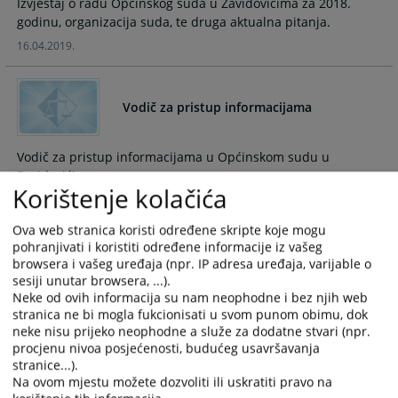
Izvještaj o radu Općinskog suda u Zavidovićima za 2018.
and
and
godinu, organizacija suda, te druga aktualna pitanja.
select
select
16.04.2019.
a
a
date.
date.
Press
Press
Vodič za pristup informacijama
the
the
question
question
mark
mark
Vodič za pristup informacijama u Općinskom sudu u
key
key
Zavidovićima
Korištenje kolačića
to
to
16.03.2015.
get
get
the
the
Ova web stranica koristi određene skripte koje mogu
pohranjivati i koristiti određene informacije iz vašeg
keyboard
keyboard
Obavjest o radnom vremenu u Odjeljenju
browsera i vašeg uređaja (npr. IP adresa uređaja, varijable o
shortcuts
shortcuts
u Maglaju
sesiji unutar browsera, ...).
for
for
Neke od ovih informacija su nam neophodne i bez njih web
changing
changing
S obzirom da je zgrada u kojoj je smješteno Odjeljenje suda
stranica ne bi mogla fukcionisati u svom punom obimu, dok
dates.
dates.
u Maglaju bila poplavljena
neke nisu prijeko neophodne a služe za dodatne stvari (npr.
procjenu nivoa posjećenosti, budućeg usavršavanja
21.05.2014.
stranice...).
Na ovom mjestu možete dozvoliti ili uskratiti pravo na