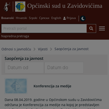
Općinski sud u Zavidovićima
Bosanski
Hrvatski
Srpski
Српски
English
Prijava
Napredna pretraga
Saopćenja za javnost
Odnosi s javnošću
Vijesti
Saopćenja za javnost
Navigate
Navigate
forward
forward
Konferencija za medije
to
to
interact
interact
with
with
Dana 08.04.2019. godine u Općinskom sudu u Zavidovićima
the
the
održana je Konferencija za medije na kojoj je predstavljen
calendar
calendar