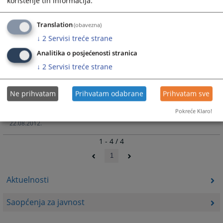
korištenje tih informacija.
Izvršenje kućnog zatvora s elektroničkim
nadzorom
Translation
(obavezna)
U Općinkom sudu u Zavidovićima krenulo se sa upućivanjem
↓
2
Servisi treće strane
osuđenih osoba na izdržavanje kazne zatvora u kućnom
Analitika o posjećenosti stranica
zatvoru sa elektroničkim nadzorom. Na ovaj način kaznu
↓
2
Servisi treće strane
mogu izdržavati osobe sa prebivalištem/boravištem na
području općine Zavidovići i općine Maglaj koje su
pravomoćno osuđene na kaznu zatvora do jedne (1) godine i
Ne prihvatam
Prihvatam odabrane
Prihvatam sve
koje daju svoj pristanak na ovakav način izdržavanja kazne
zatvora.
Pokreće Klaro!
22.08.2012.
1 - 4 / 4
1
Aktuelnosti
Saopćenja za javnost