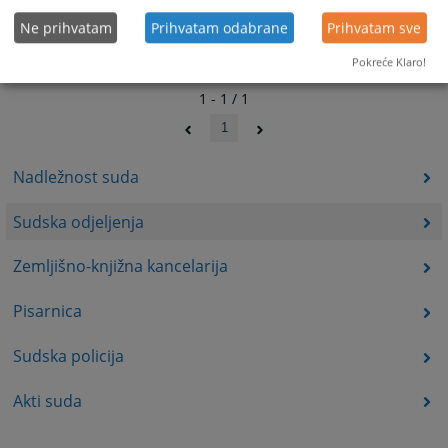
Ne prihvatam
Prihvatam odabrane
Prihvatam sve
Pokreće Klaro!
1 - 1 / 1
1
Nadležnost suda
Sudska odjeljenja
Zemljišno-knjižna kancelarija
Pisarnica
Sudska policija
Akti suda