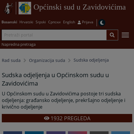
Općinski sud u Zavidovićima
Bosanski
Hrvatski
Srpski
Српски
English
Prijava
Napredna pretraga
Sudska odjeljenja
Rad suda
Organizacija suda
Sudska odjeljenja u Općinskom sudu u
Zavidovićima
U Općinskom sudu u Zavidovićima postoje tri sudska
odjeljenja: građansko odjeljenje, prekršajno odjeljenje i
krivično odjeljenje
1932
PREGLEDA