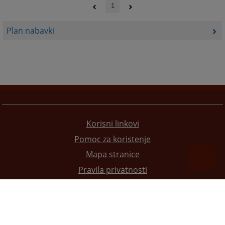
1
Plan nabavki
Korisni linkovi
Pomoc za koristenje
Mapa stranice
Pravila privatnosti