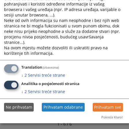
pohranjivati i koristiti određene informacije iz vašeg
Plan javnih nabavki za 2018. godinu
and
and
browsera i vašeg uređaja (npr. IP adresa uređaja, varijable o
08.03.2018.
select
select
sesiji unutar browsera, ...).
a
a
Neke od ovih informacija su nam neophodne i bez njih web
Plan javnih nabavki za 2017. godinu
date.
date.
stranica ne bi mogla fukcionisati u svom punom obimu, dok
24.03.2017.
Press
Press
neke nisu prijeko neophodne a služe za dodatne stvari (npr.
the
the
procjenu nivoa posjećenosti, budućeg usavršavanja
Plan javnih nabavki za 2016. godinu
stranice...).
question
question
08.04.2016.
Na ovom mjestu možete dozvoliti ili uskratiti pravo na
mark
mark
korištenje tih informacija.
key
key
Plan javnih nabavki za 2015. godinu
to
to
Translation
get
get
(obavezna)
the
the
↓
2
Servisi treće strane
keyboard
keyboard
Analitika o posjećenosti stranica
shortcuts
shortcuts
↓
2
Servisi treće strane
for
for
changing
changing
dates.
dates.
Ne prihvatam
Prihvatam odabrane
Prihvatam sve
Pokreće Klaro!
1 - 6 / 6