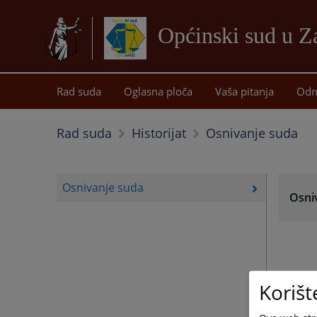
Općinski sud u Z
Rad suda
Oglasna ploča
Vaša pitanja
Odn
Osnivanje suda
Rad suda
Historijat
Osnivanje suda
Osni
Korišt