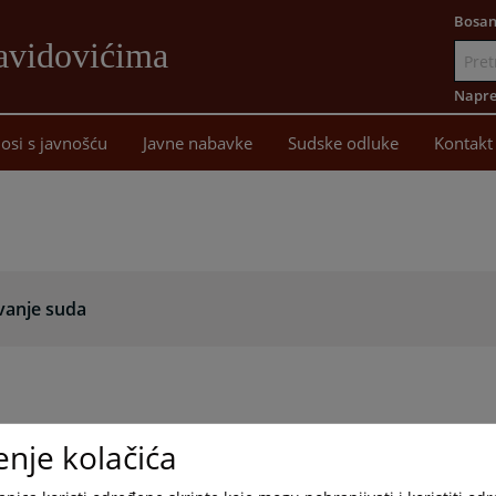
Bosan
avidovićima
Idi
na
Napre
sadržaj
osi s javnošću
Javne nabavke
Sudske odluke
Kontakt
vanje suda
enje kolačića