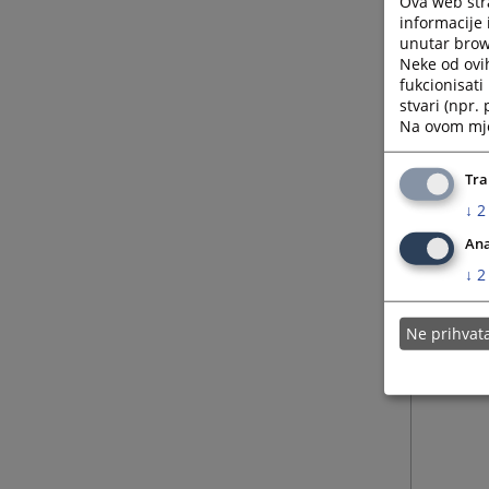
Ova web stra
informacije 
unutar brows
Neke od ovi
fukcionisat
stvari (npr.
Na ovom mjes
Tra
↓
2
Ana
↓
2
Ne prihva