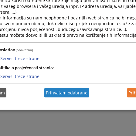
nica koristi određene skripte koje mogu pohranjivati i koristiti od
iz vašeg browsera i vašeg uređaja (npr. IP adresa uređaja, varijable 
era, ...).
h informacija su nam neophodne i bez njih web stranica ne bi mog
i u svom punom obimu, dok neke nisu prijeko neophodne a služe z
 procjenu nivoa posjećenosti, budućeg usavršavanja stranice...).
tu možete dozvoliti ili uskratiti pravo na korištenje tih informacija
nslation
(obavezna)
Servisi treće strane
litika o posjećenosti stranica
Trenutno nema v
Servisi treće strane
tam
Prihvatam odabrane
Pri