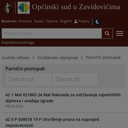
Općinski sud u Zavidovićima
Bosanski
Hrvatski
Srpski
Српски
English
Prijava
Napredna pretraga
Parnični postupak
Sudske odluke
Građansko odjeljenje
Parnični postupak
Navigate
Navigate
42 1 Mal 021865 24 Mal Naknada za održavanje zajedničkih
forward
forward
dijelova i uređaja zgrade
to
to
08.04.2026.
interact
interact
with
with
42 0 P 049018 19 P Utvrđenje prava na suposjed
the
the
nepokretnosti
calendar
calendar