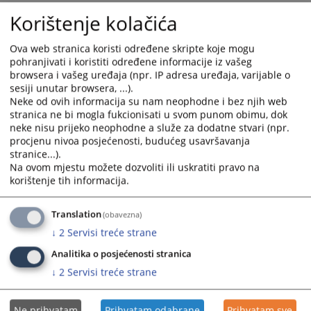
08.04.2026.
and
and
Korištenje kolačića
select
select
42 0 P 062367 23 P Uznemiravanja prava vlasništva
a
a
Ova web stranica koristi određene skripte koje mogu
08.04.2026.
date.
date.
pohranjivati i koristiti određene informacije iz vašeg
Press
Press
browsera i vašeg uređaja (npr. IP adresa uređaja, varijable o
42 1 P 022119 24 P Predaja nekretnine u posjed
the
the
sesiji unutar browsera, ...).
08.04.2026.
Neke od ovih informacija su nam neophodne i bez njih web
question
question
stranica ne bi mogla fukcionisati u svom punom obimu, dok
mark
mark
neke nisu prijeko neophodne a služe za dodatne stvari (npr.
42 0 P 048546 19 P Utvrđenje ništavosti bračnog ugovora
key
key
procjenu nivoa posjećenosti, budućeg usavršavanja
08.04.2026.
to
to
stranice...).
get
get
Na ovom mjestu možete dozvoliti ili uskratiti pravo na
42 0 P 062190 23 P Izmjene odluke o starateljstvu
the
the
korištenje tih informacija.
08.04.2026.
keyboard
keyboard
shortcuts
shortcuts
Translation
(obavezna)
for
for
↓
2
Servisi treće strane
changing
changing
Analitika o posjećenosti stranica
dates.
dates.
↓
2
Servisi treće strane
Ne prihvatam
Prihvatam odabrane
Prihvatam sve