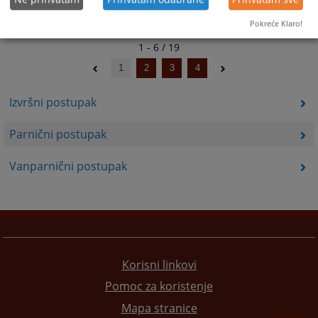
Pokreće Klaro!
1 - 6 / 19
1
2
3
4
Izvršni postupak
Parnični postupak
Vanparnični postupak
Korisni linkovi
Pomoc za koristenje
Mapa stranice